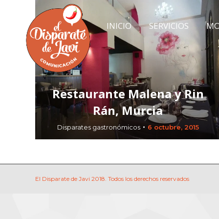
INICIO
SERVICIOS
MO
INICIO
SERVICIOS
MO
Restaurante Malena y Rin
Rán, Murcia
Disparates gastronómicos
6 octubre, 2015
El Disparate de Javi 2018. Todos los derechos reservados