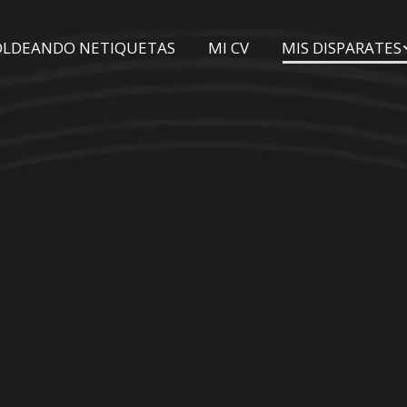
LDEANDO NETIQUETAS
MI CV
MIS DISPARATES
LDEANDO NETIQUETAS
MI CV
MIS DISPARATES