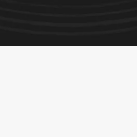
EN PANTALLA
SOBRE EL PISO
O?
TOP CHEF
PESADILLA