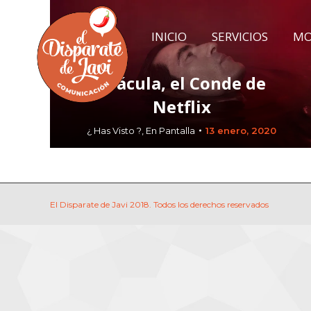
INICIO
SERVICIOS
MO
INICIO
SERVICIOS
MO
Drácula, el Conde de
Netflix
¿ Has Visto ?
,
En Pantalla
13 enero, 2020
El Disparate de Javi 2018. Todos los derechos reservados