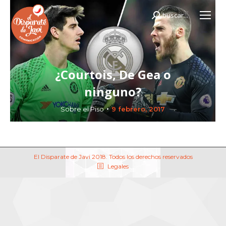
buscar...
Buscar:
¿Courtois, De Gea o
ninguno?
Sobre el Piso
9 febrero, 2017
El Disparate de Javi 2018. Todos los derechos reservados
Legales