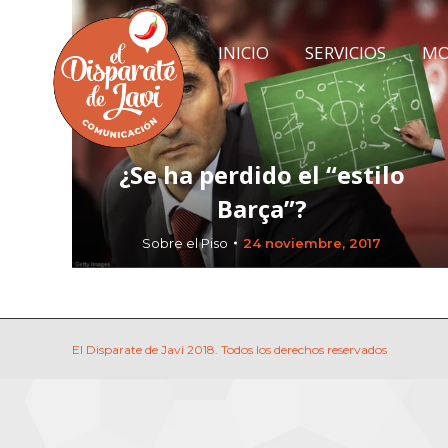
INICIO
SERVICIOS
MO
INICIO
SERVICIOS
MO
¿Se ha perdido el “estilo
Barça”?
Sobre el Piso
24 noviembre, 2017
El Disparate de Javi 2018. Todos los derechos reservados