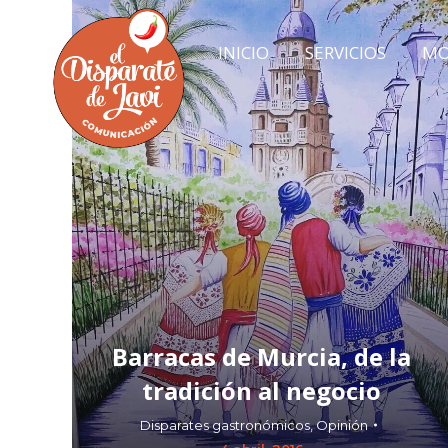
INICIO
SERVICIOS
MO
INICIO
SERVICIOS
MO
Barracas de Murcia, de la
tradición al negocio
Disparates gastronómicos
,
Opinión