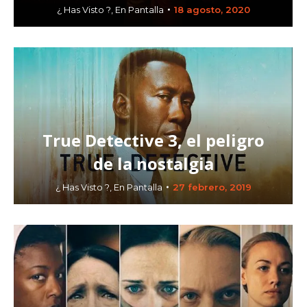
¿ Has Visto ?
,
En Pantalla
18 agosto, 2020
True Detective 3, el peligro
de la nostalgia
¿ Has Visto ?
,
En Pantalla
27 febrero, 2019