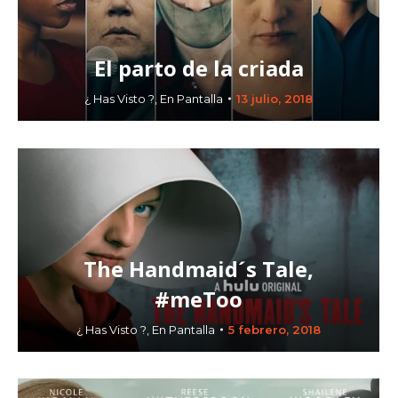
El parto de la criada
¿ Has Visto ?
,
En Pantalla
13 julio, 2018
The Handmaid´s Tale,
#meToo
¿ Has Visto ?
,
En Pantalla
5 febrero, 2018