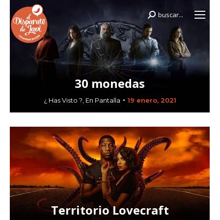
buscar...
Buscar:
30 monedas
¿ Has Visto ?
,
En Pantalla
19 enero, 2021
Territorio Lovecraft