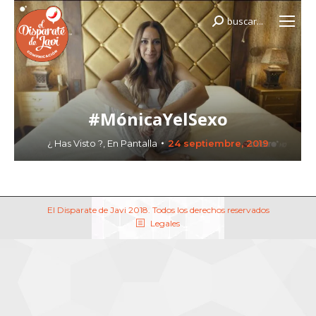
buscar...
Buscar:
#MónicaYelSexo
¿ Has Visto ?
,
En Pantalla
24 septiembre, 2019
El Disparate de Javi 2018. Todos los derechos reservados
Legales