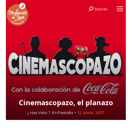
buscar...
Buscar:
Cinemascopazo, el planazo
¿ Has Visto ?
,
En Pantalla
12 junio, 2017