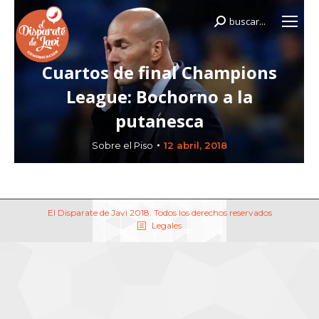
buscar...
Buscar:
Cuartos de final Champions
League: Bochorno a la
putanesca
Sobre el Piso
12 abril, 2018
El Disparate de Javi 2018. Todos los derechos reservados
Legales