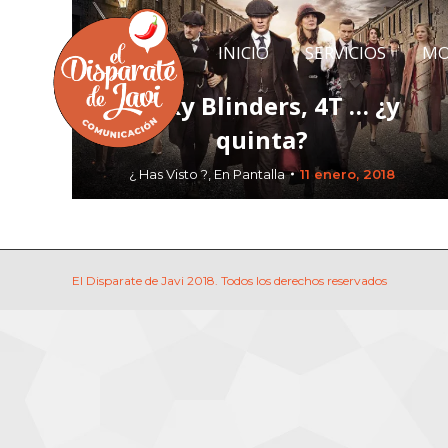
INICIO
SERVICIOS
MO
INICIO
SERVICIOS
MO
Peaky Blinders, 4T … ¿y
quinta?
¿ Has Visto ?
,
En Pantalla
11 enero, 2018
El Disparate de Javi 2018. Todos los derechos reservados