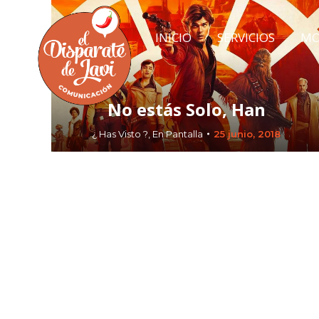
INICIO
SERVICIOS
MO
INICIO
SERVICIOS
MO
No estás Solo, Han
¿ Has Visto ?
,
En Pantalla
25 junio, 2018