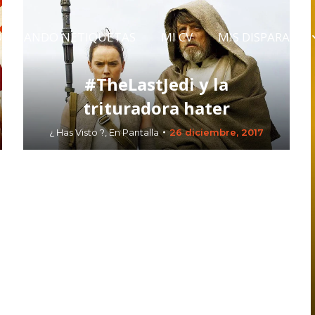
LDEANDO NETIQUETAS
MI CV
MIS DISPARATES
LDEANDO NETIQUETAS
MI CV
MIS DISPARATES
#TheLastJedi y la
trituradora hater
¿ Has Visto ?
,
En Pantalla
26 diciembre, 2017