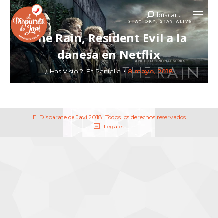
buscar...
Buscar:
The Rain, Resident Evil a la
danesa en Netflix
¿ Has Visto ?
,
En Pantalla
8 mayo, 2018
El Disparate de Javi 2018. Todos los derechos reservados
Legales