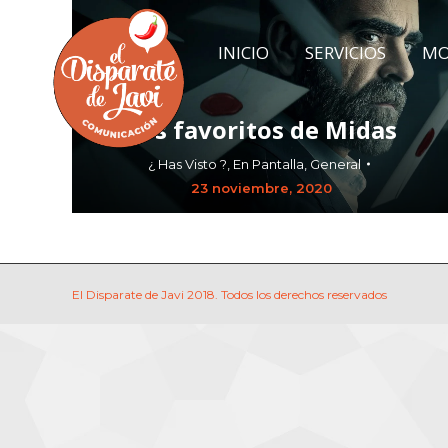
INICIO
SERVICIOS
MO
INICIO
SERVICIOS
MO
Los favoritos de Midas
¿ Has Visto ?
,
En Pantalla
,
General
23 noviembre, 2020
El Disparate de Javi 2018. Todos los derechos reservados