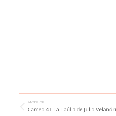
Navegación
ANTERIOR
entre
Cameo 4T La Taúlla de Julio Velandr
Proyecto