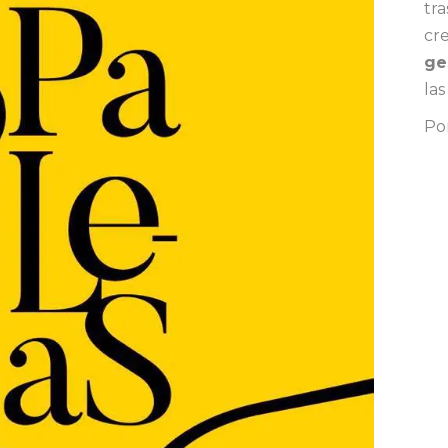
tr
cre
ge
las
Po