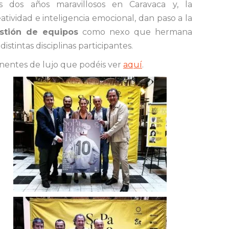
as dos años maravillosos en Caravaca y, la
atividad e inteligencia emocional, dan paso a la
stión de equipos
como nexo que hermana
 distintas disciplinas participantes.
nentes de lujo que podéis ver
aquí
.