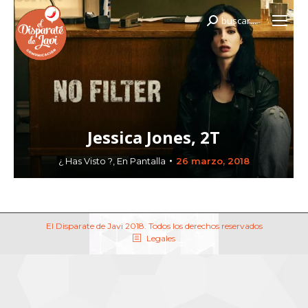
buscar...
Buscar:
Jessica Jones, 2T
¿ Has Visto ?
,
En Pantalla
26 marzo, 2018
El Disparate de Javi 2018. Todos los derechos reservados
Legales