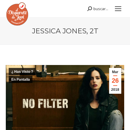
buscar...
Buscar:
JESSICA JONES, 2T
Estás aquí:
¿ Has Visto ?
Mar
26
En Pantalla
2018