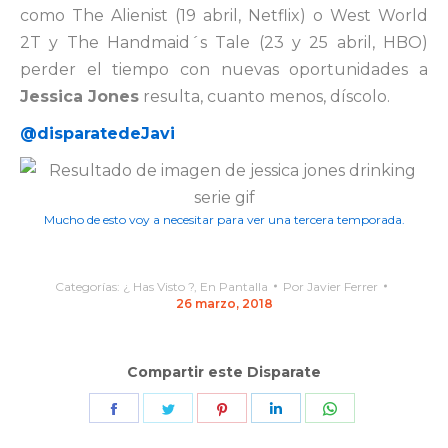
como The Alienist (19 abril, Netflix) o West World
2T y The Handmaid´s Tale (23 y 25 abril, HBO)
perder el tiempo con nuevas oportunidades a
Jessica Jones
resulta, cuanto menos, díscolo.
@disparatedeJavi
Mucho de esto voy a necesitar para ver una tercera temporada.
Categorías:
¿ Has Visto ?
,
En Pantalla
Por
Javier Ferrer
26 marzo, 2018
Compartir este Disparate
Share
Share
Share
Share
Share
on
on
on
on
on