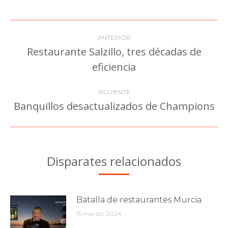
Facebook
Twitter
Pinterest
LinkedIn
WhatsApp
Navegación
ANTERIOR
entre
Restaurante Salzillo, tres décadas de
Publicación
eficiencia
publicaciones
anterior:
SIGUIENTE
Banquillos desactualizados de Champions
Publicación
siguiente:
Disparates relacionados
Batalla de restaurantes Murcia
15 marzo, 2024