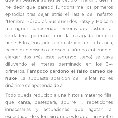
que en
Jessica Jones
se decidió invertir orden. Y
he decir que pareció funcionarme los primeros
episodios tras dejar atrás el lastre del nefasto
“Hombre Púrpura”. Sus queridos Patsy y Malcom
me siguen pareciendo rémoras que lastran el
verdadero potencial que la castigada heroína
tiene. Ellos, encajados con calzador en la historia,
hacen que episodio a episodio (aún no entiendo el
alargar dos más este segundo tomo) se vaya
diluyendo el interés germinado en los 3-4
primeros.
Tampoco perdono el falso cameo de
Nuke
. La supuesta aparición de Hellcat no es
sinónimo de apetencia de 3T.
Todo queda reducido a una historia materno filial
que cansa, desespera, aburre … repeticiones
innecesarias y actuaciones que agotan al
espectador de sillón. Sin duda es lo que han vuelto