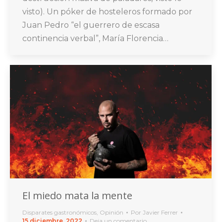
visto). Un póker de hosteleros formado por
Juan Pedro “el guerrero de escasa
continencia verbal”, María Florencia…
El miedo mata la mente
Disparates gastronómicos
,
Opinión
Por
Javier Ferrer
15 diciembre, 2022
Deja un comentario