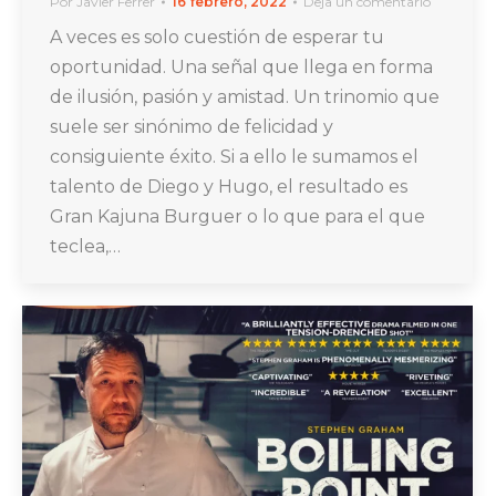
Por
Javier Ferrer
16 febrero, 2022
Deja un comentario
A veces es solo cuestión de esperar tu
oportunidad. Una señal que llega en forma
de ilusión, pasión y amistad. Un trinomio que
suele ser sinónimo de felicidad y
consiguiente éxito. Si a ello le sumamos el
talento de Diego y Hugo, el resultado es
Gran Kajuna Burguer o lo que para el que
teclea,…