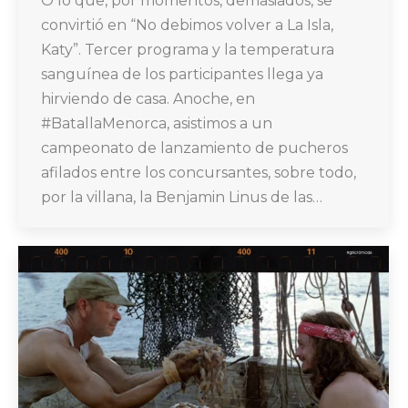
O lo que, por momentos, demasiados, se
convirtió en “No debimos volver a La Isla,
Katy”. Tercer programa y la temperatura
sanguínea de los participantes llega ya
hirviendo de casa. Anoche, en
#BatallaMenorca, asistimos a un
campeonato de lanzamiento de pucheros
afilados entre los concursantes, sobre todo,
por la villana, la Benjamin Linus de las…