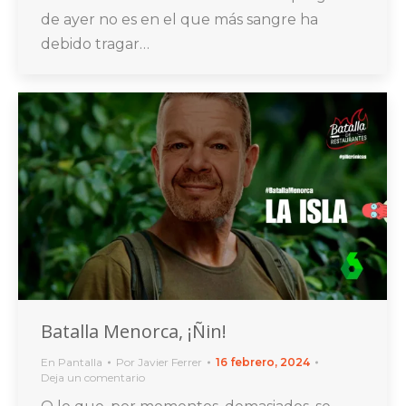
de ayer no es en el que más sangre ha
debido tragar…
Batalla Menorca, ¡Ñin!
En Pantalla
Por
Javier Ferrer
16 febrero, 2024
Deja un comentario