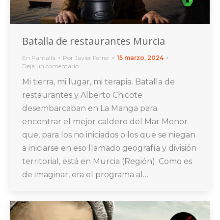
Batalla de restaurantes Murcia
En Pantalla
Por
Javier Ferrer
15 marzo, 2024
Deja un comentario
Mi tierra, mi lugar, mi terapia. Batalla de
restaurantes y Alberto Chicote
desembarcaban en La Manga para
encontrar el mejor caldero del Mar Menor
que, para los no iniciados o los que se niegan
a iniciarse en eso llamado geografía y división
territorial, está en Murcia (Región). Como es
de imaginar, era el programa al…