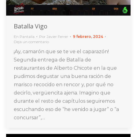
Batalla Vigo
En Pantalla
Por
Javier Ferrer
9 febrero, 2024
Deja un comentario
¡Ay, camarón que se te ve el caparazón!
Segunda entrega de Batalla de
restaurantes de Alberto Chicote en la que
pudimos degustar una buena ración de
marisco recocido en rencor y, por qué no
decirlo, vergüencita ajena. Imagino que
durante el resto de capítulos seguiremos
escuchando eso de “he venido a jugar” o “a
concursar”,…