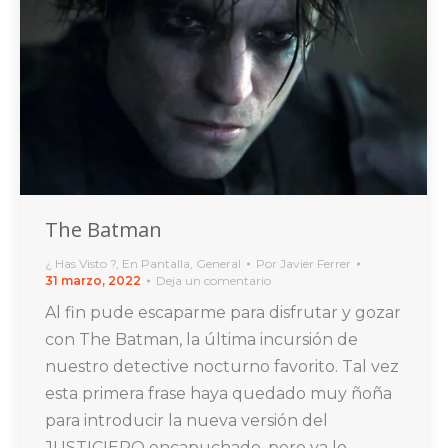
The Batman
¿ Has Visto ?
,
En Pantalla
,
General
Por
Javier Ferrer
31 marzo, 2022
Deja un comentario
Al fin pude escaparme para disfrutar y gozar
con The Batman, la última incursión de
nuestro detective nocturno favorito. Tal vez
esta primera frase haya quedado muy ñoña
para introducir la nueva versión del
JUSTICIERO encapuchado, pero ya lo