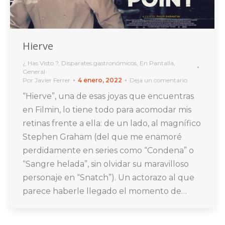
Hierve
¿ Has Visto ?
,
Disparates gastronómicos
,
En Pantalla
,
General
Por
Javier Ferrer
4 enero, 2022
Deja un comentario
“Hierve”, una de esas joyas que encuentras
en Filmin, lo tiene todo para acomodar mis
retinas frente a ella: de un lado, al magnífico
Stephen Graham (del que me enamoré
perdidamente en series como “Condena” o
“Sangre helada”, sin olvidar su maravilloso
personaje en “Snatch”). Un actorazo al que
parece haberle llegado el momento de…