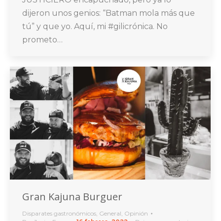
dijeron unos genios: “Batman mola más que
tú” y que yo. Aquí, mi #gilicrónica. No
prometo…
Gran Kajuna Burguer
Disparates gastronómicos
,
General
,
Opinión