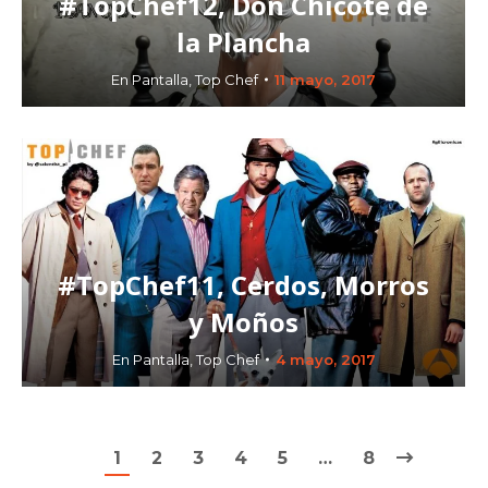
#TopChef12, Don Chicote de
la Plancha
En Pantalla
,
Top Chef
11 mayo, 2017
#TopChef11, Cerdos, Morros
y Moños
En Pantalla
,
Top Chef
4 mayo, 2017
1
2
3
4
5
…
8