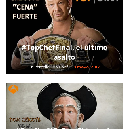
#TopChefFinal, el último
asalto
En Pantalla
,
Top Chef
18 mayo, 2017