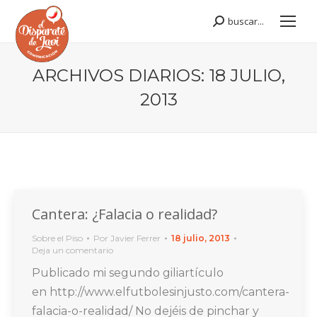
buscar...
Buscar:
ARCHIVOS DIARIOS:
18 JULIO,
2013
Estás aquí:
Cantera: ¿Falacia o realidad?
Sobre el Piso
Por
Javier Ferrer
18 julio, 2013
Deja un comentario
Publicado mi segundo giliartículo
en http://www.elfutbolesinjusto.com/cantera-
falacia-o-realidad/ No dejéis de pinchar y