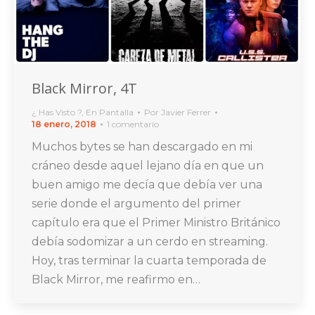
Black Mirror, 4T
¿ Has Visto ?
,
En Pantalla
Por
Javier Ferrer
18 enero, 2018
1 comentario
Muchos bytes se han descargado en mi
cráneo desde aquel lejano día en que un
buen amigo me decía que debía ver una
serie donde el argumento del primer
capítulo era que el Primer Ministro Británico
debía sodomizar a un cerdo en streaming.
Hoy, tras terminar la cuarta temporada de
Black Mirror, me reafirmo en…