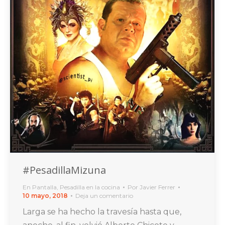
#PesadillaMizuna
En Pantalla
,
Pesadilla en la cocina
Por
Javier Ferrer
10 mayo, 2018
Deja un comentario
Larga se ha hecho la travesía hasta que,