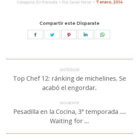
Categoría:
En Pantalla
Por
Javier Ferrer
7 enero, 2014
Compartir este Disparate
Share
Share
Share
Share
Share
on
on
on
on
on
Facebook
Twitter
Pinterest
LinkedIn
WhatsApp
Navegación
ANTERIOR
entre
Top Chef 12: ránking de michelines. Se
Publicación
acabó el engordar.
publicaciones
anterior:
SIGUIENTE
Pesadilla en la Cocina, 3ª temporada ….
Publicación
Waiting for …
siguiente: