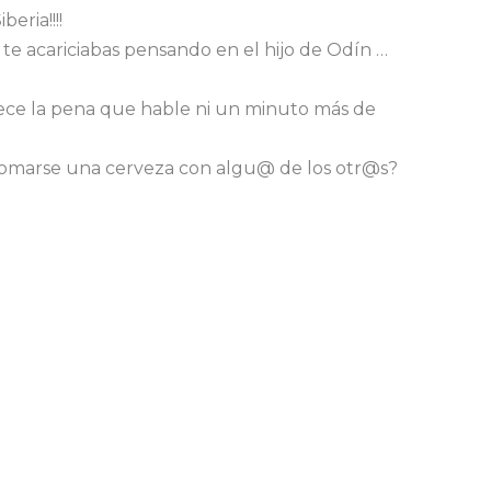
eria!!!!
 te acariciabas pensando en el hijo de Odín …
erece la pena que hable ni un minuto más de
r tomarse una cerveza con algu@ de los otr@s?