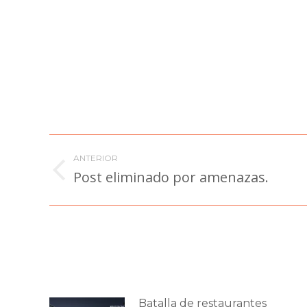
Navegación
ANTERIOR
entre
Post eliminado por amenazas.
Publicación
anterior:
publicaciones
Batalla de restaurantes