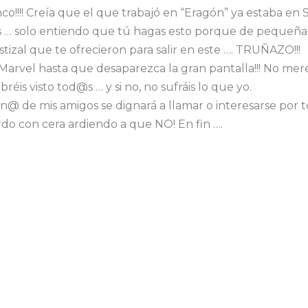
!!!! Creía que el que trabajó en “Eragón” ya estaba en Sib
acos … solo entiendo que tú hagas esto porque de pequeña
tizal que te ofrecieron para salir en este …. TRUÑAZO!!!
 Marvel hasta que desaparezca la gran pantalla!!! No m
bréis visto tod@s … y si no, no sufráis lo que yo.
gun@ de mis amigos se dignará a llamar o interesarse po
do con cera ardiendo a que NO! En fin ….