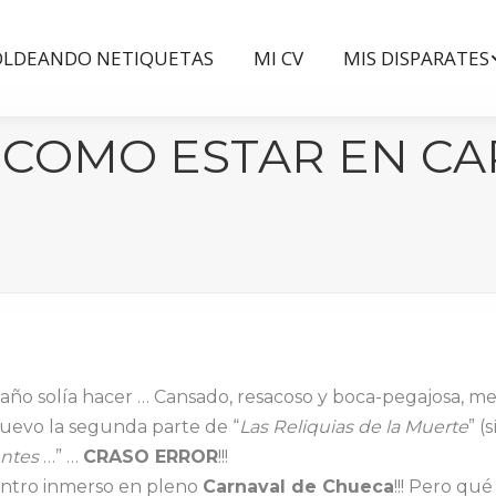
LDEANDO NETIQUETAS
MI CV
MIS DISPARATES
LDEANDO NETIQUETAS
MI CV
MIS DISPARATES
 O COMO ESTAR EN C
año solía hacer … Cansado, resacoso y boca-pegajosa, m
nuevo la segunda parte de “
Las Reliquias de
la Muerte
” (
entes
…” …
CRASO ERROR
!!!
ntro inmerso en pleno
Carnaval de Chueca
!!! Pero qué