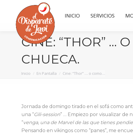
INICIO
SERVICIOS
MO
INICIO
SERVICIOS
MO
CINE: “THOR” …
CHUECA.
Estás aquí:
Inicio
En Pantalla
Cine: “Thor” … o como…
Jornada de domingo tirado en el sofá como ant
una “
Gili-session
” … Empiezo por visualizar de 
“
venga, una de Marvel de las que tienes pendi
Pensando en vikingos como “panes”, me encue