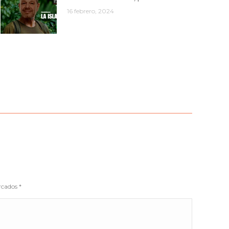
16 febrero, 2024
arcados
*