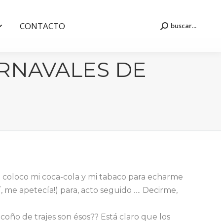
CONTACTO
buscar...
Buscar:
CONTACTO
buscar...
Buscar:
ARNAVALES DE
e coloco mi coca-cola y mi tabaco para echarme
sí, me apetecía!) para, acto seguido …. Decirme,
 coño de trajes son ésos?? Está claro que los