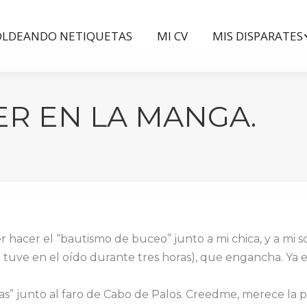
LDEANDO NETIQUETAS
MI CV
MIS DISPARATES
LDEANDO NETIQUETAS
MI CV
MIS DISPARATES
R EN LA MANGA.
r hacer el “bautismo de buceo” junto a mi chica, y a mi 
e tuve en el oído durante tres horas), que engancha. Ya
s” junto al faro de Cabo de Palos. Creedme, merece la pen