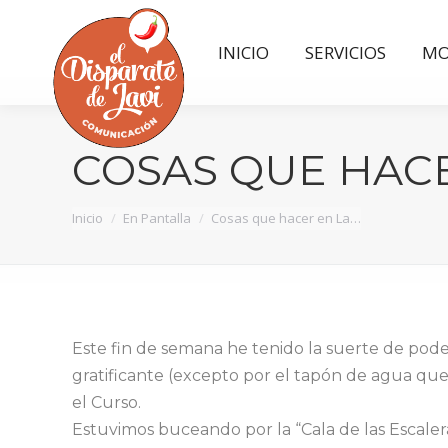
INICIO
SERVICIOS
MO
INICIO
SERVICIOS
MO
COSAS QUE HACE
Estás aquí:
Inicio
En Pantalla
Cosas que hacer en La…
Este fin de semana he tenido la suerte de pode
gratificante (excepto por el tapón de agua qu
el Curso.
Estuvimos buceando por la “Cala de las Escalera