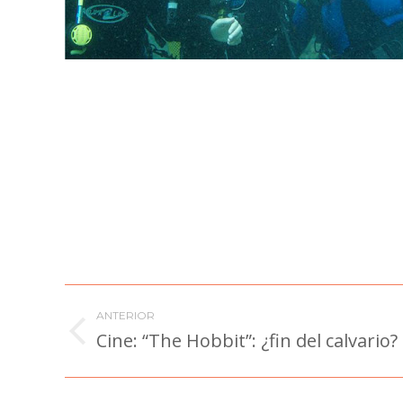
Navegación
ANTERIOR
entre
Cine: “The Hobbit”: ¿fin del calvario?
Publicación
anterior:
publicaciones