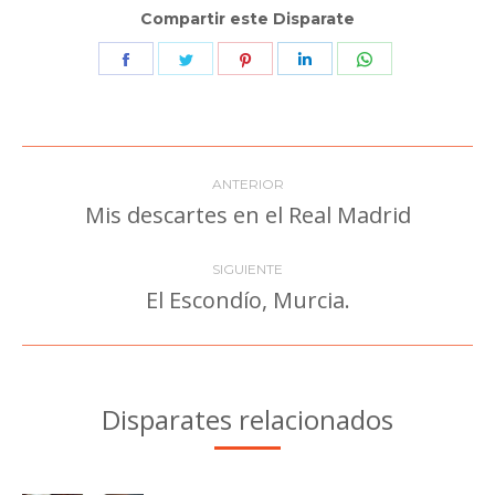
Compartir este Disparate
Share
Share
Share
Share
Share
on
on
on
on
on
Facebook
Twitter
Pinterest
LinkedIn
WhatsApp
Navegación
ANTERIOR
entre
Mis descartes en el Real Madrid
Publicación
anterior:
publicaciones
SIGUIENTE
El Escondío, Murcia.
Publicación
siguiente:
Disparates relacionados