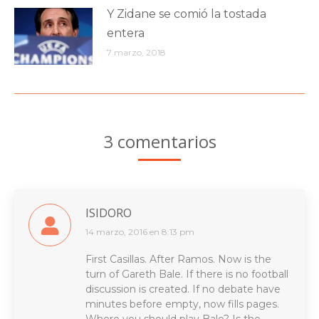
Y Zidane se comió la tostada
entera
7 marzo, 2018
3 comentarios
ISIDORO
14 marzo, 2016 en 8:13 pm
dice:
First Casillas. After Ramos. Now is the
turn of Gareth Bale. If there is no football
discussion is created. If no debate have
minutes before empty, now fills pages.
Where you should play Bale? Is the