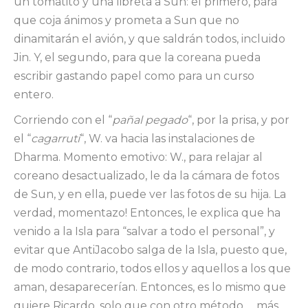
un tomatito y una libreta a Sun: el primero, para
que coja ánimos y prometa a Sun que no
dinamitarán el avión, y que saldrán todos, incluido
Jin. Y, el segundo, para que la coreana pueda
escribir gastando papel como para un curso
entero.
Corriendo con el “
pañal pegado
“, por la prisa, y por
el “
cagarruti
“, W. va hacia las instalaciones de
Dharma. Momento emotivo: W., para relajar al
coreano desactualizado, le da la cámara de fotos
de Sun, y en ella, puede ver las fotos de su hija. La
verdad, momentazo! Entonces, le explica que ha
venido a la Isla para “salvar a todo el personal”, y
evitar que AntiJacobo salga de la Isla, puesto que,
de modo contrario, todos ellos y aquellos a los que
aman, desaparecerían. Entonces, es lo mismo que
quiere Ricardo, solo que con otro método … más