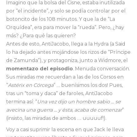
Imagino que la bolsa del Cisne, estaba inutilizada
por “el incidente”, y solo se podía controlar por el
botoncito de los 108 minutos. Y que la de “La
Orquídea”, era para mover la “rueda”. Pero, ¿hay
más? ¿Para qué las quieren?
Antes de esto, AntiJacobo, llega a la Hydra (a Said
lo ha dejado antes mojándose los rizos de “Príncipe
de Zamunda”), y protagoniza, junto a Widmore, el
momentazo del episodio
. Menuda conversación.
Sus miradas me recuerdan a las de los Corsos en
“
Astérix en Córcega
” … buenísimos los dos! Pues,
tras un “toma y daca” de faroles, AntiJacobo
termina así: “
Una vez dijo un hombre sabio … se
avecina una guerra … y ésta, acaba de comenzar
”
(insisto, las miradas de ambos …. uuuuuf!).
Voy a casi suprimir la escena en que Jack le lleva