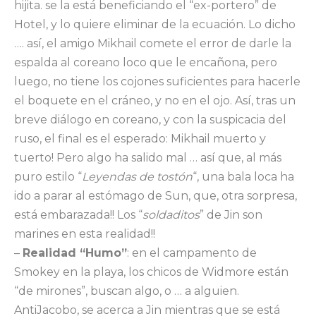
hijita. se la está beneficiando el “ex-portero” de
Hotel, y lo quiere eliminar de la ecuación. Lo dicho
…. así, el amigo Mikhail comete el error de darle la
espalda al coreano loco que le encañona, pero
luego, no tiene los cojones suficientes para hacerle
el boquete en el cráneo, y no en el ojo. Así, tras un
breve diálogo en coreano, y con la suspicacia del
ruso, el final es el esperado: Mikhail muerto y
tuerto! Pero algo ha salido mal … así que, al más
puro estilo “
Leyendas de tostón
“, una bala loca ha
ido a parar al estómago de Sun, que, otra sorpresa,
está embarazada!! Los “
soldaditos
” de Jin son
marines en esta realidad!!
–
Realidad “Humo”
: en el campamento de
Smokey en la playa, los chicos de Widmore están
“de mirones”, buscan algo, o … a alguien.
AntiJacobo, se acerca a Jin mientras que se está