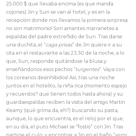
25.000 $ que llevaba encima (es que manda
cojones) Jin y Sun se van al hotel, y es en la
recepción donde nos llevamos la primera sorpresa:
no son matrimonio! Son amantes marranetes a
espaldas del padre extreñido de Sun. Tras darse
una duchita, el “
caga prisas
” de Jin quiere ir a su
cita en el restaurante a las 23.30 de la noche, a lo
que, Sun, responde quitándose la blusa y
enseñándonos esos pechos “
turgentes
“. Vaya con
los coreanos desinhibidos! Así, tras una noche
juntos en el hotelito, la niña rica (momento espejo
y recuerdos? que tienen todos hasta ahora) y su
guardaespaldas reciben la visita del amigo Martin
Keamy (qué grima da, eh?) buscando su pasta,
aunque, lo que encuentra, es el reloj por el que,
en su día, el puto Michael se “fostió” con Jin. Tras
partirse el culo, y encontrar a Jin en el baño “
semi