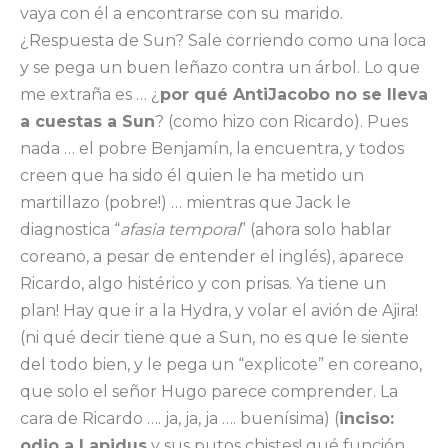
vaya con él a encontrarse con su marido.
¿Respuesta de Sun? Sale corriendo como una loca
y se pega un buen leñazo contra un árbol. Lo que
me extraña es … ¿
por qué AntiJacobo no se lleva
a cuestas a Sun
? (como hizo con Ricardo). Pues
nada … el pobre Benjamín, la encuentra, y todos
creen que ha sido él quien le ha metido un
martillazo (pobre!) … mientras que Jack le
diagnostica “
afasia temporal
” (ahora solo hablar
coreano, a pesar de entender el inglés), aparece
Ricardo, algo histérico y con prisas. Ya tiene un
plan! Hay que ir a la Hydra, y volar el avión de Ajira!
(ni qué decir tiene que a Sun, no es que le siente
del todo bien, y le pega un “explicote” en coreano,
que solo el señor Hugo parece comprender. La
cara de Ricardo …. ja, ja, ja …. buenísima) (
inciso:
odio a Lapidus
y sus putos chistes! qué función