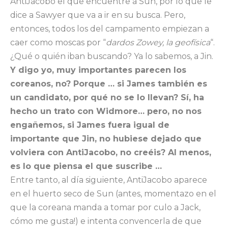
AntiJacobo el que encuentre a Sun, por lo que le
dice a Sawyer que va a ir en su busca. Pero,
entonces, todos los del campamento empiezan a
caer como moscas por “
dardos Zowey, la geofísica
“.
¿Qué o quién iban buscando? Ya lo sabemos, a Jin.
Y digo yo, muy importantes parecen los
coreanos, no? Porque … si James también es
un candidato, por qué no se lo llevan? Sí, ha
hecho un trato con Widmore… pero, no nos
engañemos, si James fuera igual de
importante que Jin, no hubiese dejado que
volviera con AntiJacobo, no creéis? Al menos,
es lo que piensa el que suscribe …
Entre tanto, al día siguiente, AntiJacobo aparece
en el huerto seco de Sun (antes, momentazo en el
que la coreana manda a tomar por culo a Jack,
cómo me gusta!) e intenta convencerla de que