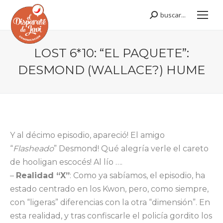
buscar...
Buscar:
LOST 6*10: “EL PAQUETE”:
DESMOND (WALLACE?) HUME
Estás aquí:
Y al décimo episodio, apareció! El amigo
“
Flasheado
” Desmond! Qué alegría verle el careto
de hooligan escocés! Al lío ….
–
Realidad “X”
: Como ya sabíamos, el episodio, ha
estado centrado en los Kwon, pero, como siempre,
con “ligeras” diferencias con la otra “dimensión”. En
esta realidad, y tras confiscarle el policía gordito los