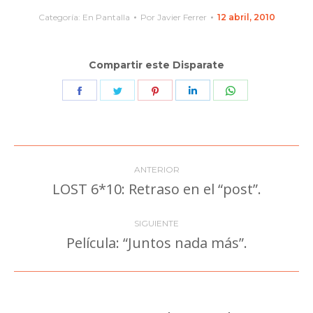
Categoría:
En Pantalla
Por
Javier Ferrer
12 abril, 2010
Compartir este Disparate
Share
Share
Share
Share
Share
on
on
on
on
on
Facebook
Twitter
Pinterest
LinkedIn
WhatsApp
Navegación
ANTERIOR
entre
LOST 6*10: Retraso en el “post”.
Publicación
anterior:
publicaciones
SIGUIENTE
Película: “Juntos nada más”.
Publicación
siguiente: