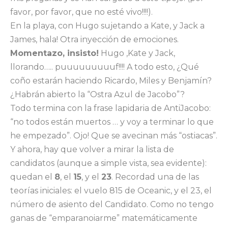
favor, por favor, que no esté vivo!!!!).
En la playa, con Hugo sujetando a Kate, y Jack a
James, hala! Otra inyección de emociones.
Momentazo, insisto!
Hugo ,Kate y Jack,
llorando….. puuuuuuuuuf!!!! A todo esto, ¿Qué
coño estarán haciendo Ricardo, Miles y Benjamín?
¿Habrán abierto la “Ostra Azul de Jacobo”?
Todo termina con la frase lapidaria de AntiJacobo:
“no todos están muertos … y voy a terminar lo que
he empezado”. Ojo! Que se avecinan más “ostiacas”.
Y ahora, hay que volver a mirar la lista de
candidatos (aunque a simple vista, sea evidente):
quedan el
8
, el
15
, y el
23
. Recordad una de las
teorías iniciales: el vuelo 815 de Oceanic, y el 23, el
número de asiento del Candidato. Como no tengo
ganas de “emparanoiarme” matemáticamente