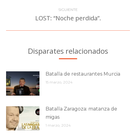
anterior:
publicaciones
SIGUIENTE
LOST: “Noche perdida”.
Publicación
siguiente:
Disparates relacionados
Batalla de restaurantes Murcia
15 marzo, 2024
Batalla Zaragoza: matanza de
migas
1 marzo, 2024