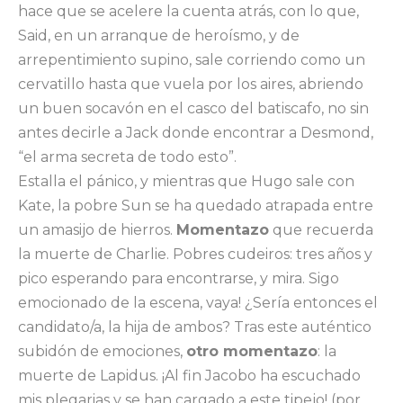
hace que se acelere la cuenta atrás, con lo que,
Said, en un arranque de heroísmo, y de
arrepentimiento supino, sale corriendo como un
cervatillo hasta que vuela por los aires, abriendo
un buen socavón en el casco del batiscafo, no sin
antes decirle a Jack donde encontrar a Desmond,
“el arma secreta de todo esto”.
Estalla el pánico, y mientras que Hugo sale con
Kate, la pobre Sun se ha quedado atrapada entre
un amasijo de hierros.
Momentazo
que recuerda
la muerte de Charlie. Pobres cudeiros: tres años y
pico esperando para encontrarse, y mira. Sigo
emocionado de la escena, vaya! ¿Sería entonces el
candidato/a, la hija de ambos? Tras este auténtico
subidón de emociones,
otro momentazo
: la
muerte de Lapidus. ¡Al fin Jacobo ha escuchado
mis plegarias y se han cargado a este tipejo! (por