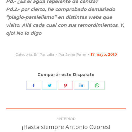
Pd.- ¿Es el agua repelente de ceniza?
Pd.2.- por cierto, he comprobado demasiado
“plagio-paralelismo” en distintas webs que
visito. Allá cada cual con sus remordimientos. Y,
ojo! No lo digo
Categoría:
En Pantalla
Por
Javier Ferrer
17 mayo, 2010
Compartir este Disparate
Share
Share
Share
Share
Share
on
on
on
on
on
Facebook
Twitter
Pinterest
LinkedIn
WhatsApp
Navegación
ANTERIOR
entre
¡Hasta siempre Antonio Ozores!
Publicación