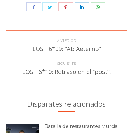
Share
Share
Share
Share
Share
on
on
on
on
on
Facebook
Twitter
Pinterest
LinkedIn
WhatsApp
Navegación
ANTERIOR
entre
LOST 6*09: “Ab Aeterno”
Publicación
anterior:
publicaciones
SIGUIENTE
LOST 6*10: Retraso en el “post”.
Publicación
siguiente:
Disparates relacionados
Batalla de restaurantes Murcia