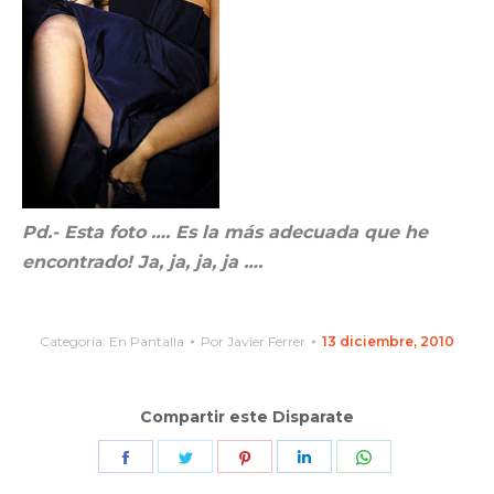
Pd.- Esta foto …. Es la más adecuada que he
encontrado! Ja, ja, ja, ja ….
Categoría:
En Pantalla
Por
Javier Ferrer
13 diciembre, 2010
Compartir este Disparate
Share
Share
Share
Share
Share
on
on
on
on
on