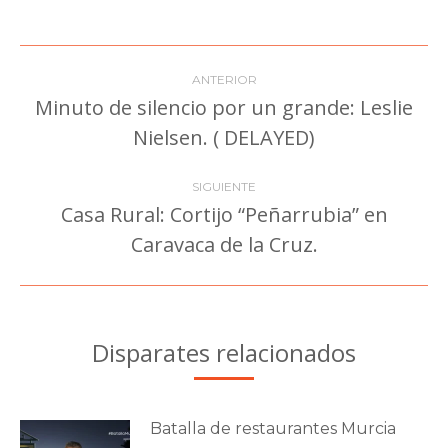
Facebook
Twitter
Pinterest
LinkedIn
WhatsApp
Navegación
ANTERIOR
entre
Minuto de silencio por un grande: Leslie
Publicación
Nielsen. ( DELAYED)
publicaciones
anterior:
SIGUIENTE
Casa Rural: Cortijo “Peñarrubia” en
Publicación
Caravaca de la Cruz.
siguiente:
Disparates relacionados
Batalla de restaurantes Murcia