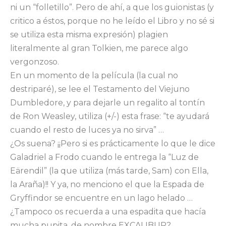
ni un “folletillo”. Pero de ahí, a que los guionistas (y
critico a éstos, porque no he leído el Libro y no sé si
se utiliza esta misma expresión) plagien
literalmente al gran Tolkien, me parece algo
vergonzoso.
En un momento de la película (la cual no
destriparé), se lee el Testamento del Viejuno
Dumbledore, y para dejarle un regalito al tontín
de Ron Weasley, utiliza (+/-) esta frase: “te ayudará
cuando el resto de luces ya no sirva” …
¿Os suena? ¡¡Pero si es prácticamente lo que le dice
Galadriel a Frodo cuando le entrega la “Luz de
Eärendil” (la que utiliza (más tarde, Sam) con Ella,
la Araña)!! Y ya, no menciono el que la Espada de
Gryffindor se encuentre en un lago helado …
¿Tampoco os recuerda a una espadita que hacía
mucha pupita, de nombre EXCALIBUR?