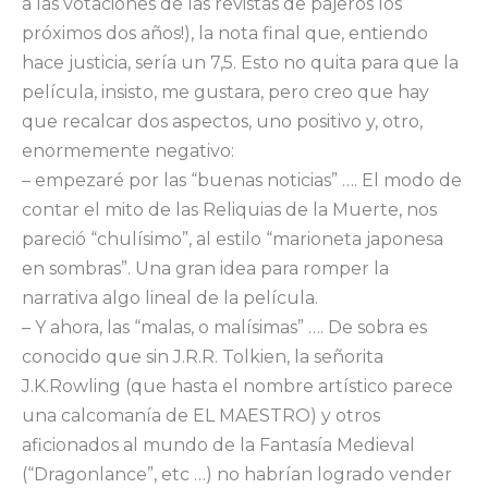
a las votaciones de las revistas de pajeros los
próximos dos años!), la nota final que, entiendo
hace justicia, sería un 7,5. Esto no quita para que la
película, insisto, me gustara, pero creo que hay
que recalcar dos aspectos, uno positivo y, otro,
enormemente negativo:
– empezaré por las “buenas noticias” …. El modo de
contar el mito de las Reliquias de la Muerte, nos
pareció “chulísimo”, al estilo “marioneta japonesa
en sombras”. Una gran idea para romper la
narrativa algo lineal de la película.
– Y ahora, las “malas, o malísimas” …. De sobra es
conocido que sin J.R.R. Tolkien, la señorita
J.K.Rowling (que hasta el nombre artístico parece
una calcomanía de EL MAESTRO) y otros
aficionados al mundo de la Fantasía Medieval
(“Dragonlance”, etc …) no habrían logrado vender