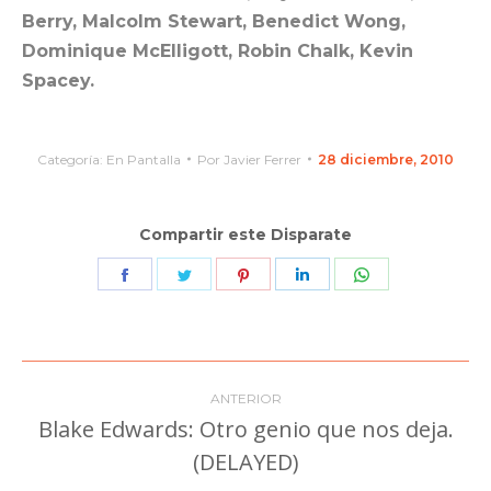
Berry, Malcolm Stewart, Benedict Wong,
Dominique McElligott, Robin Chalk, Kevin
Spacey.
Categoría:
En Pantalla
Por
Javier Ferrer
28 diciembre, 2010
Compartir este Disparate
Share
Share
Share
Share
Share
on
on
on
on
on
Facebook
Twitter
Pinterest
LinkedIn
WhatsApp
Navegación
ANTERIOR
entre
Blake Edwards: Otro genio que nos deja.
Publicación
(DELAYED)
publicaciones
anterior: