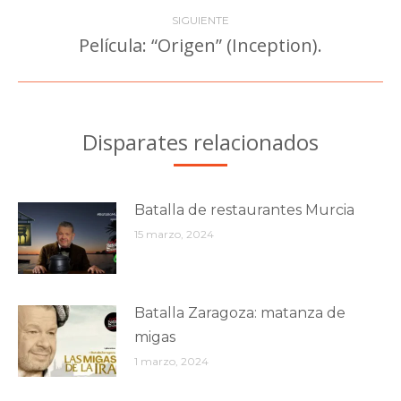
SIGUIENTE
Película: “Origen” (Inception).
Publicación
siguiente:
Disparates relacionados
Batalla de restaurantes Murcia
15 marzo, 2024
Batalla Zaragoza: matanza de
migas
1 marzo, 2024