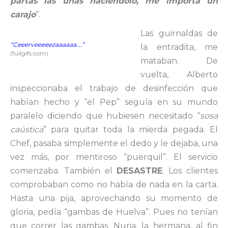
partas las uñas haciéndolo, me importa un
carajo
“.
Las guirnaldas de
“Ceeerveeeeezaaaaaa….”
la entradita, me
(fullgifs.com)
mataban. De
vuelta, Alberto
inspeccionaba el trabajo de desinfección que
habían hecho y “el Pep” seguía en su mundo
paralelo diciendo que hubiesen necesitado “
sosa
caústica
” para quitar toda la mierda pegada. El
Chef, pasaba simplemente el dedo y le dejaba, una
vez más, por mentiroso “puerquil”. El servicio
comenzaba. También el
DESASTRE
. Los clientes
comprobaban como no había de nada en la carta.
Hasta una pija, aprovechando su momento de
gloria, pedía “gambas de Huelva”. Pues no tenían
que correr las gambas. Nuria, la hermana, al fin