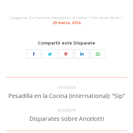
Categorías:
En Pantalla
,
Pesadilla en la cocina
Por
Javier Ferrer
25 marzo, 2014
Compartir este Disparate
Share
Share
Share
Share
Share
on
on
on
on
on
Facebook
Twitter
Pinterest
LinkedIn
WhatsApp
Navegación
ANTERIOR
entre
Pesadilla en la Cocina (international): “Sip”
Publicación
anterior:
publicaciones
SIGUIENTE
Disparates sobre Ancelotti
Publicación
siguiente: