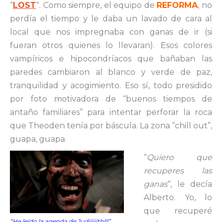
“
LOST
“. Como siempre, el equipo de
REFORMA
, no
perdía el tiempo y le daba un lavado de cara al
local que nos impregnaba con ganas de ir (si
fueran otros quienes lo llevaran). Esos colores
vampíricos e hipocondríacos que bañaban las
paredes cambiaron al blanco y verde de paz,
tranquilidad y acogimiento. Eso sí, todo presidido
por foto motivadora de “buenos tiempos de
antaño familiares” para intentar perforar la roca
que Theoden tenía por báscula. La zona “chill out”,
guapa, guapa.
“
Quiero que
recuperes las
ganas
“, le decía
Alberto. Yo, lo
que recuperé
“He leído la agenda de Judiiiiiith!!!”