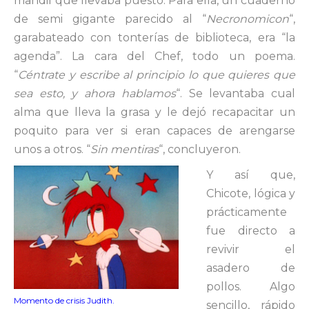
mandil que llevaba puesto. Para ella, un cuaderno
de semi gigante parecido al “
Necronomicon
“,
garabateado con tonterías de biblioteca, era “la
agenda”. La cara del Chef, todo un poema.
“
Céntrate y escribe al principio lo que quieres que
sea esto, y ahora hablamos
“. Se levantaba cual
alma que lleva la grasa y le dejó recapacitar un
poquito para ver si eran capaces de arengarse
unos a otros. “
Sin mentiras
“, concluyeron.
Y así que,
Chicote, lógica y
prácticamente
fue directo a
revivir el
asadero de
pollos. Algo
Momento de crisis Judith.
sencillo, rápido