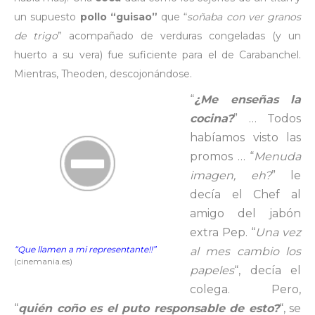
un supuesto
pollo “guisao”
que “
soñaba con ver granos
de trigo
” acompañado de verduras congeladas (y un
huerto a su vera) fue suficiente para el de Carabanchel.
Mientras, Theoden, descojonándose.
“
¿Me enseñas la
cocina?
” … Todos
habíamos visto las
promos … “
Menuda
imagen, eh?
” le
decía el Chef al
amigo del jabón
extra Pep. “
Una vez
“Que llamen a mi representante!!”
al mes cambio los
(cinemania.es)
papeles
“, decía el
colega. Pero,
“
quién coño es el puto responsable de esto?
“, se