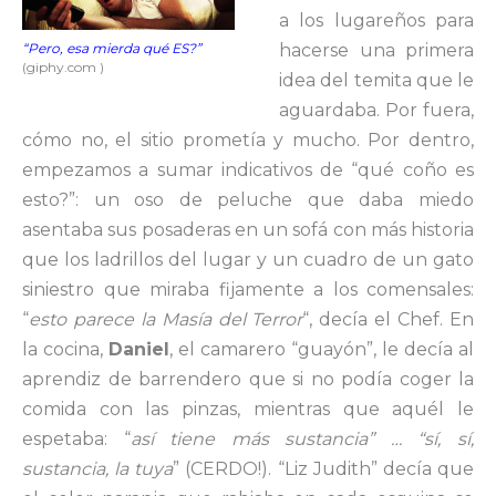
a los lugareños para
hacerse una primera
“Pero, esa mierda qué ES?”
(giphy.com )
idea del temita que le
aguardaba. Por fuera,
cómo no, el sitio prometía y mucho. Por dentro,
empezamos a sumar indicativos de “qué coño es
esto?”: un oso de peluche que daba miedo
asentaba sus posaderas en un sofá con más historia
que los ladrillos del lugar y un cuadro de un gato
siniestro que miraba fijamente a los comensales:
“
esto parece la Masía del Terror
“, decía el Chef. En
la cocina,
Daniel
, el camarero “guayón”, le decía al
aprendiz de barrendero que si no podía coger la
comida con las pinzas, mientras que aquél le
espetaba: “
así tiene más sustancia” … “sí, sí,
sustancia, la tuya
” (CERDO!). “Liz Judith” decía que