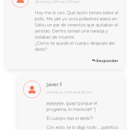
25 marzo, 2014 en 5:37 pm
dice:
Hoy me lo veo. Qué razón tienes sobre el
pollo. Me jalé yo unos pollastres asaos en
Salou un par de veranitos que quitaban el
sentido. Dentro tenían una naranja y
estaban de muerte.
¿Cómo te quedó el cuerpo después del
derbi?
Responder
Javier F
26 marzo, 2014 en 8:33 am
dice:
jejejejeje, guay! porque el
programa, lo merecía!!! “)
El cuerpo tras el derbi?!
Con esto, te lo digo todo … patético