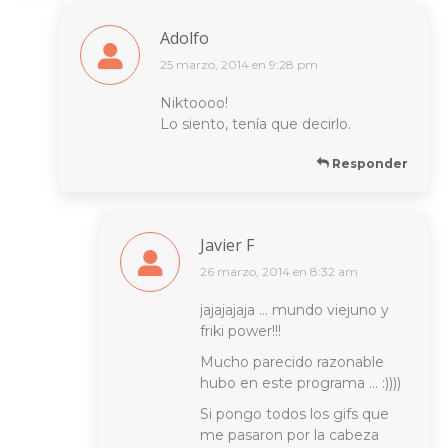
Adolfo
25 marzo, 2014 en 9:28 pm
dice:
Niktoooo!
Lo siento, tenía que decirlo.
Responder
Javier F
26 marzo, 2014 en 8:32 am
dice:
jajajajaja … mundo viejuno y
friki power!!!
Mucho parecido razonable
hubo en este programa … :))))
Si pongo todos los gifs que
me pasaron por la cabeza