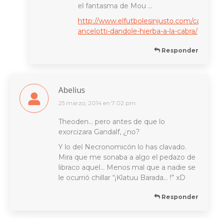
el fantasma de Mou …
http://www.elfutbolesinjusto.com/carlo-
ancelotti-dandole-hierba-a-la-cabra/
Responder
Abelius
25 marzo, 2014 en 7:02 pm
dice:
Theoden… pero antes de que lo
exorcizara Gandalf, ¿no?
Y lo del Necronomicón lo has clavado.
Mira que me sonaba a algo el pedazo de
libraco aquel… Menos mal que a nadie se
le ocurrió chillar “¡Klatuu Barada… !” xD
Responder