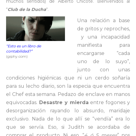
muchos sentidos) de Alberto Chicote. Bienvenidos al
“
Club de la Ducha
“.
Una relación a base
de gritos y reproches,
y una incapacidad
manifiesta para
“Esto es un libro de
contabilidad?”
encargarse “cada
(giphy.com)
uno de lo suyo”,
junto con unas
condiciones higiénicas que ni un cerdo soñaría
para su lecho diario, son la especia que encuentra
el Chef esta semana. Pedazo de enclave en manos
equivocadas.
Desastre y mierda
entre fogones y
desorganización rayando lo absurdo, maridaje
exclusivo. Nada de lo que allí se “vendía” era lo
que se servía. Eso, si Judith se acordaba de
comprar el producto. Ni eso. “
4 ó 5 meses
” nos