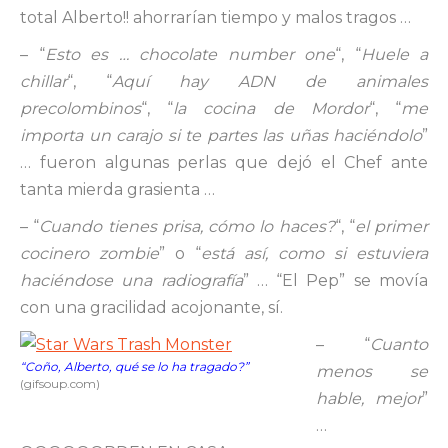
total Alberto!! ahorrarían tiempo y malos tragos …
– “
Esto es … chocolate number one
“, “
Huele a
chillar
“, “
Aquí hay ADN de animales
precolombinos
“, “
la cocina de Mordor
“, “
me
importa un carajo si te partes las uñas haciéndolo
”
… fueron algunas perlas que dejó el Chef ante
tanta mierda grasienta …
– “
Cuando tienes prisa, cómo lo haces?
“, “
el primer
cocinero zombie
” o “
está así, como si estuviera
haciéndose una radiografía
” … “El Pep” se movía
con una gracilidad acojonante, sí.
– “
Cuanto
“Coño, Alberto, qué se lo ha tragado?”
menos se
(gifsoup.com)
hable, mejor
”
…