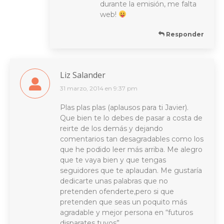
durante la emisión, me falta
web!
Responder
Liz Salander
31 marzo, 2014 en 9:37 pm
dice:
Plas plas plas (aplausos para ti Javier).
Que bien te lo debes de pasar a costa de
reirte de los demás y dejando
comentarios tan desagradables como los
que he podido leer más arriba. Me alegro
que te vaya bien y que tengas
seguidores que te aplaudan. Me gustaría
dedicarte unas palabras que no
pretenden ofenderte,pero si que
pretenden que seas un poquito más
agradable y mejor persona en “futuros
disparates tuyos”