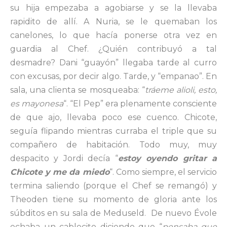
su hija empezaba a agobiarse y se la llevaba
rapidito de allí. A Nuria, se le quemaban los
canelones, lo que hacía ponerse otra vez en
guardia al Chef. ¿Quién contribuyó a tal
desmadre? Dani “guayón” llegaba tarde al curro
con excusas, por decir algo. Tarde, y “empanao”. En
sala, una clienta se mosqueaba: “
tráeme alioli, esto,
es mayonesa
“. “El Pep” era plenamente consciente
de que ajo, llevaba poco ese cuenco. Chicote,
seguía flipando mientras curraba el triple que su
compañero de habitación. Todo muy, muy
despacito y Jordi decía “
estoy oyendo gritar a
Chicote y me da miedo
“. Como siempre, el servicio
termina saliendo (porque el Chef se remangó) y
Theoden tiene su momento de gloria ante los
súbditos en su sala de Meduseld. De nuevo Évole
echaba un cablecito diciendo que “
pensaba que