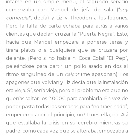
infame en un simple menú, el segundo servicio
comenzaba con Maribel de jefa de sala (“
soy
comercial
“, decía) y Liz y Theoden a los fogones.
Pero la falta de carta echaba para atrás a varios
clientes que decían cruzar la “Puerta Negra”. Esto,
hacía que Maribel empezara a ponerse tensa y
tirara platos o a cualquiera que se cruzara por
delante. ¡¡Pero si no había ni Coca Cola!! “El Pep”,
peleándose para partir un pollo asado en dos al
ritmo sanguíneo de un
calçot
(me apasionan). Los
apagones que volvían y Liz decía que la instalación
era vieja. Sí, sería vieja, pero el problema era que no
querías soltar los 2.000€ para cambiarla. En vez de
poner pasta todas las semanas para “no traer nada”,
empecemos por el principio, no? Pues ella, no. Así
que estallaba la crisis en su cerebro mientras su
padre, como cada vez que se alteraba, empezaba a