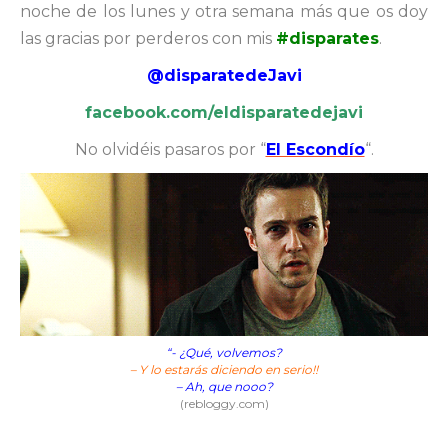
noche de los lunes y otra semana más que os doy
las gracias por perderos con mis
#disparates
.
@disparatedeJavi
facebook.com/eldisparatedejavi
No olvidéis pasaros por “
El Escondío
“.
“- ¿Qué, volvemos?
– Y lo estarás diciendo en serio!!
– Ah, que nooo?
(rebloggy.com)