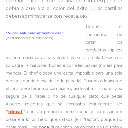
el color naranja que rabiaba en cada esquina se
debía a que era el color del éxito … Las pastillas
deben administrarse con receta, ojo.
Llegaba el
“Ni con salfumán limpiamos eso!”
momento de
(westsidemovie.tumblr.com)
catar los
productos típicos
de una masía catalana y Judith ya se las tenía tiesas con
su padre llamándole “borrachuzo” a las bravas (no era para
menos). El chef ojeaba una carta imposible para una sola
persona donde había de todo (y nada). Cuando adquirieron
el local decidieron no cambiarla y así les iba. Liz no estaba
segura de si había o no de cualquier plato que pedía
Alberto, mientras que se excusaba inútilmente. Un
“
trinxat
“
con un producto normalucho y sin pasar por
brasa era lo primero que cataba (en “tapita”, porque no
había más). Una
coca
dura como los cojones de un titán y