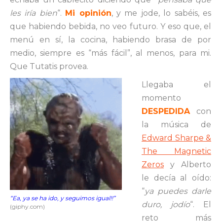
les iría bien
“.
Mi opinión
, y me jode, lo sabéis, es
que habiendo bebida, no veo futuro. Y eso que, el
menú en sí, la cocina, habiendo brasa de por
medio, siempre es “más fácil”, al menos, para mi.
Que Tutatis provea.
Llegaba el
momento
DESPEDIDA
con
la música de
Edward Sharpe &
The Magnetic
Zeros
y Alberto
le decía al oído:
“
ya puedes darle
“Ea, ya se ha ido, y seguimos igual!!”
duro, jodío
“. El
(giphy.com)
reto más