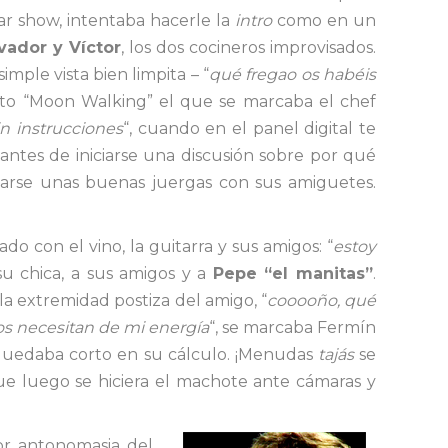
lar show, intentaba hacerle la
intro
como en un
vador y Víctor
, los dos cocineros improvisados.
imple vista bien limpita – “
qué fregao os habéis
ento “Moon Walking” el que se marcaba el chef
n instrucciones
“, cuando en el panel digital te
ntes de iniciarse una discusión sobre por qué
tarse unas buenas juergas con sus amiguetes.
do con el vino, la guitarra y sus amigos: “
estoy
su chica, a sus amigos y a
Pepe “el manitas”
.
a extremidad postiza del amigo, “
cooooño, qué
os necesitan de mi energía
“, se marcaba Fermín
 quedaba corto en su cálculo. ¡Menudas
tajás
se
que luego se hiciera el machote ante cámaras y
por antonomasia del