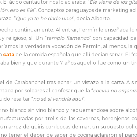
. El ácido cantautor nos lo aclaraba: “
Ele viene de los gi
ción, eso es Ele
“. Conceptos paraguayos de marketing acl
razo: “
Que ya te he dado uno!
“, decía Alberto.
n pecho continuamente. Al entrar, Fermín le enseñaba l
 religioso, sí. Un “
templo flamenco
” con capacidad pa
ríamos la verdadera vocación de Fermín, al menos, la qu
la
cata
de la comida española que allí decían servir. El “
ajaba bien y que durante 7 años aquello fue como un ti
 el de Carabanchel tras echar un vistazo a la carta. A si
ntaba por soleares al confesar que la “
cocina no organiz
uido resaltar “
no sé si vendría aquí
“.
vino blanco sin vino blanco y requemándose sobre alcoho
nufacturadas por trolls de las cavernas, berenjenas c
 un arroz de guiris con bocas de mar, un supuesto pollo
 no tener el deber de saber de cocina aclararon el panor