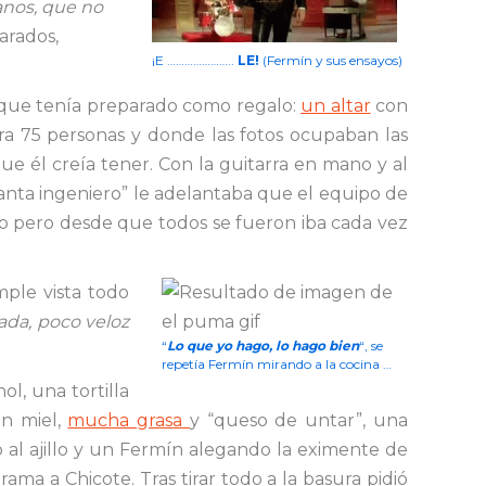
tanos, que no
arados,
¡E …………………..
LE!
(Fermín y sus ensayos)
o que tenía preparado como regalo:
un altar
con
ra 75 personas y donde las fotos ocupaban las
e él creía tener. Con la guitarra en mano y al
canta ingeniero” le adelantaba que el equipo de
ro pero desde que todos se fueron iba cada vez
mple vista todo
ada, poco veloz
“
Lo que yo hago, lo hago bien
“, se
repetía Fermín mirando a la cocina …
l, una tortilla
on miel,
mucha grasa
y “queso de untar”, una
 al ajillo y un Fermín alegando la eximente de
ama a Chicote. Tras tirar todo a la basura pidió