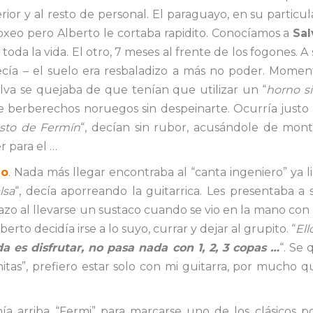
erior y al resto de personal. El paraguayo, en su particu
xeo pero Alberto le cortaba rapidito. Conocíamos a
Sal
oda la vida. El otro, 7 meses al frente de los fogones. A s
decía – el suelo era resbaladizo a más no poder. Mom
lva se quejaba de que tenían que utilizar un “
horno si
 berberechos noruegos sin despeinarte. Ocurría justo a
sto de Fermín
“, decían sin rubor, acusándole de mon
r para el …
io
. Nada más llegar encontraba al “canta ingeniero” ya lia
lsa
“, decía aporreando la guitarrica. Les presentaba a 
o al llevarse un sustaco cuando se vio en la mano con l
lberto decidía irse a lo suyo, currar y dejar al grupito. “
Ell
da es disfrutar, no pasa nada con 1, 2, 3 copas …
“. Se
nitas”, prefiero estar solo con mi guitarra, por mucho 
enía arriba “Fermi” para marcarse uno de los clásicos 