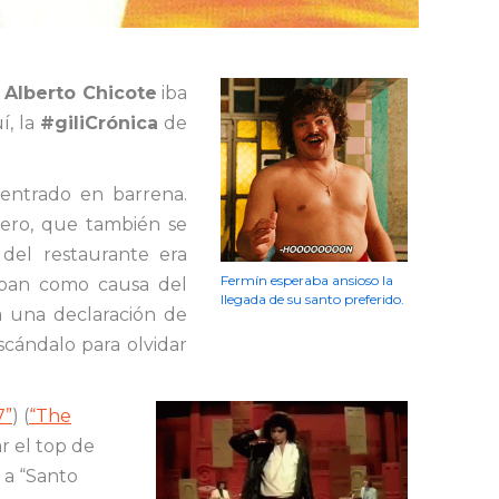
,
Alberto Chicote
iba
í, la
#giliCrónica
de
 entrado en barrena.
rero, que también se
del restaurante era
Fermín esperaba ansioso la
laban como causa del
llegada de su santo preferido.
a una declaración de
cándalo para olvidar
7”
) (
“The
r el top de
n a “Santo