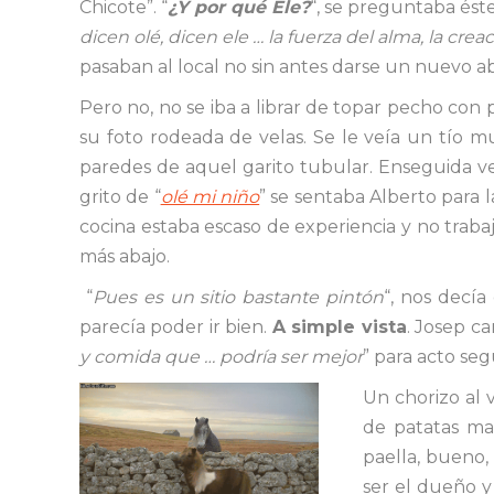
Chicote”. “
¿Y por qué Ele?
“, se preguntaba éste
dicen olé, dicen ele … la fuerza del alma, la crea
pasaban al local no sin antes darse un nuevo ab
Pero no, no se iba a librar de topar pecho co
su foto rodeada de velas. Se le veía un tío muy
paredes de aquel garito tubular. Enseguida ve
grito de “
olé mi niño
” se sentaba Alberto para 
cocina estaba escaso de experiencia y no trab
más abajo.
“
Pues es un sitio bastante pintón
“, nos decía
parecía poder ir bien.
A simple vista
. Josep ca
y comida que … podría ser mejor
” para acto seg
Un chorizo al 
de patatas ma
paella, bueno,
ser el dueño y