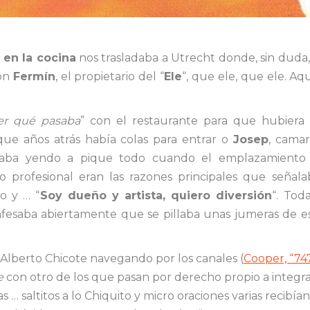
 en la cocina
nos trasladaba a Utrecht donde, sin duda
con
Fermín
, el propietario del “
Ele
“, que ele, que ele. Aqu
er qué pasaba
” con el restaurante para que hubiera
que años atrás había colas para entrar o
Josep
, cama
taba yendo a pique todo cuando el emplazamiento 
 no profesional eran las razones principales que seña
o y … “
Soy dueño y artista, quiero diversión
“. Tod
nfesaba abiertamente que se pillaba unas jumeras de es
 Alberto Chicote navegando por los canales (
Cooper, “74
e
con otro de los que pasan por derecho propio a integra
s … saltitos a lo Chiquito y micro oraciones varias recibía