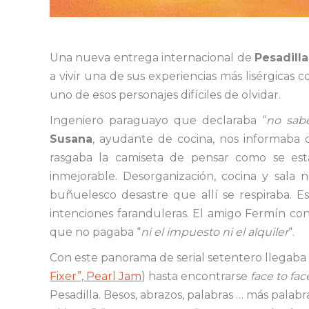
Una nueva entrega internacional de
Pesadilla
a vivir una de sus experiencias más lisérgicas 
uno de esos personajes difíciles de olvidar.
Ingeniero paraguayo que declaraba “
no sab
Susana
, ayudante de cocina, nos informaba 
rasgaba la camiseta de pensar como se es
inmejorable. Desorganización, cocina y sala
buñuelesco desastre que allí se respiraba. Es
intenciones faranduleras. El amigo Fermín co
que no pagaba “
ni el impuesto ni el alquiler
“.
Con este panorama de serial setentero llegaba
Fixer”, Pearl Jam
) hasta encontrarse
face to fac
Pesadilla. Besos, abrazos, palabras … más palabra