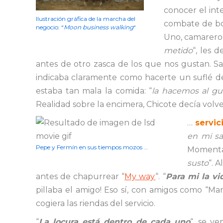
conocer el int
Ilustración gráfica de la marcha del
combate de bo
negocio: “
Moon business walking
“
Uno, camarero t
metido
“, les 
antes de otro zasca de los que nos gustan. Sa
indicaba claramente como hacerte un suflé de
estaba tan mala la comida: “
la hacemos al gu
Realidad sobre la encimera, Chicote decía volve
…
servic
en mi sa
Pepe y Fermín en sus tiempos mozos …
Momentaz
susto
“. A
antes de chapurrear “
My way
“. “
Para mi la vi
pillaba el amigo! Eso sí, con amigos como “Ma
cogiera las riendas del servicio.
“
La locura está dentro de cada uno
“, se v