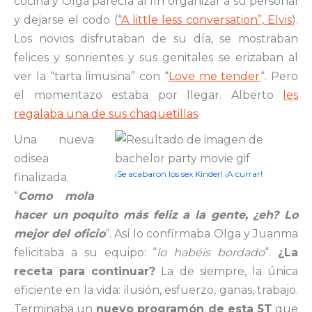
cocina y Olga parecía al fin organizar a su personal
y dejarse el codo (
“A little less conversation”, Elvis
).
Los novios disfrutaban de su día, se mostraban
felices y sonrientes y sus genitales se erizaban al
ver la “tarta limusina” con “
Love me tender
“. Pero
el momentazo estaba por llegar. Alberto
les
regalaba una de sus chaquetillas
.
Una nueva
odisea
¡Se acabaron los sex Kinder! ¡A currar!
finalizada.
“
Como mola
hacer un poquito más feliz a la gente, ¿eh? Lo
mejor del oficio
“. Así lo confirmaba Olga y Juanma
felicitaba a su equipo: “
lo habéis bordado
“.
¿La
receta para continuar?
La de siempre, la única
eficiente en la vida: ilusión, esfuerzo, ganas, trabajo.
Terminaba un
nuevo programón de esta 5T
que