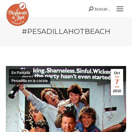
buscar...
Buscar:
#PESADILLAHOTBEACH
Estás aquí:
En Pantalla
Oct
7
Pesadilla en la cocina
2016