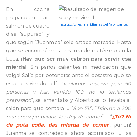
En cocina
preparaban un
Instrucciones meridianas del fabricante.
salmón de cuatro
días “supurao” y
que según “Juanmica” solo estaba marcado. Hasta
que se encontró en la tesitura de metérselo en la
boca.
¡Hay que ser muy cabrón para servir esa
mierda!
¡Sin paños calientes ni medicación que
valga! Salía por peteneras ante el desastre que se
estaba viviendo allí: “
teníamos reserva para 50
personas y han venido 100, no lo teníamos
preparado
“, se lamentaba y Alberto se lo llevaba al
salón para que contara … “
Son 71!
“. “
Tráeme a 200
mañana y preparado les doy de comer
” … “
¿Tú? Ni
de puta coña, das mierda de comer
“. ¡Amén!
Juanma se contradecía ahora acorralado … las