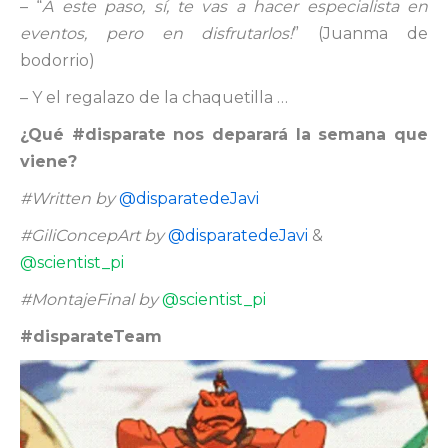
– “
A este paso, sí, te vas a hacer especialista en
eventos, pero en disfrutarlos!
” (Juanma de
bodorrio)
– Y el regalazo de la chaquetilla …
¿Qué #disparate nos deparará la semana que
viene?
#Written by
@disparatedeJavi
#GiliConcepArt by
@disparatedeJavi
&
@scientist_pi
#MontajeFinal by
@scientist_pi
#disparateTeam