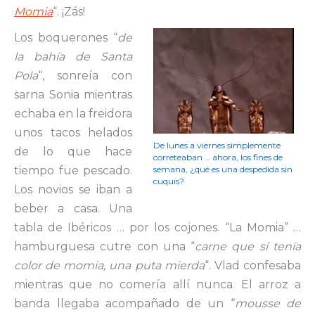
Momia
“. ¡Zás!
Los boquerones “
de
la bahía de Santa
Pola
“, sonreía con
sarna Sonia mientras
echaba en la freidora
unos tacos helados
De lunes a viernes simplemente
de lo que hace
correteaban … ahora, los fines de
tiempo fue pescado.
semana, ¿qué es una despedida sin
cuquis?
Los novios se iban a
beber a casa. Una
tabla de Ibéricos … por los cojones. “La Momia” …
hamburguesa cutre con una “
carne que sí tenía
color de momia, una puta mierda
“. Vlad confesaba
mientras que no comería allí nunca. El arroz a
banda llegaba acompañado de un “
mousse de