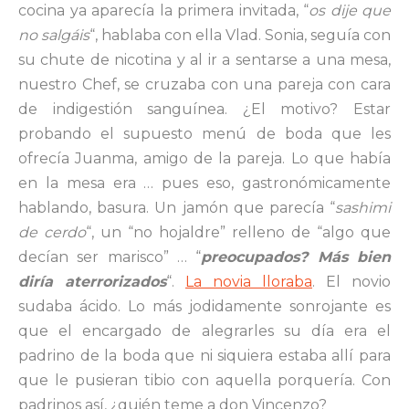
cocina ya aparecía la primera invitada, “
os dije que
no salgáis
“, hablaba con ella Vlad. Sonia, seguía con
su chute de nicotina y al ir a sentarse a una mesa,
nuestro Chef, se cruzaba con una pareja con cara
de indigestión sanguínea. ¿El motivo? Estar
probando el supuesto menú de boda que les
ofrecía Juanma, amigo de la pareja. Lo que había
en la mesa era … pues eso, gastronómicamente
hablando, basura. Un jamón que parecía “
sashimi
de cerdo
“, un “no hojaldre” relleno de “algo que
decían ser marisco” … “
preocupados? Más bien
diría aterrorizados
“.
La novia lloraba
. El novio
sudaba ácido. Lo más jodidamente sonrojante es
que el encargado de alegrarles su día era el
padrino de la boda que ni siquiera estaba allí para
que le pusieran tibio con aquella porquería. Con
padrinos así, ¿quién teme a don Vincenzo?