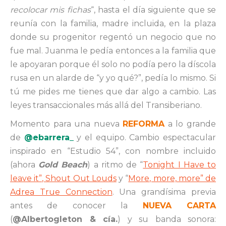
recolocar mis fichas
“, hasta el día siguiente que se
reunía con la familia, madre incluida, en la plaza
donde su progenitor regentó un negocio que no
fue mal. Juanma le pedía entonces a la familia que
le apoyaran porque él solo no podía pero la díscola
rusa en un alarde de “y yo qué?”, pedía lo mismo. Si
tú me pides me tienes que dar algo a cambio. Las
leyes transaccionales más allá del Transiberiano.
Momento para una nueva
REFORMA
a lo grande
de
@ebarrera_
y el equipo. Cambio espectacular
inspirado en “Estudio 54”, con nombre incluido
(ahora
Gold Beach
) a ritmo de “
Tonight I Have to
leave it”, Shout Out Louds
y “
More, more, more” de
Adrea True Connection
. Una grandísima previa
antes de conocer la
NUEVA CARTA
(
@Albertogleton & cía.
) y su banda sonora: