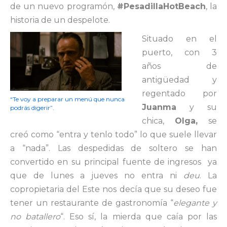
de un nuevo programón,
#PesadillaHotBeach
, la
historia de un despelote.
Situado en el
puerto, con 3
años de
antigüedad y
regentado por
“Te voy a preparar un menú que nunca
Juanma
y su
podrás digerir”.
chica,
Olga,
se
creó como “entra y tenlo todo” lo que suele llevar
a “nada”. Las despedidas de soltero se han
convertido en su principal fuente de ingresos ya
que de lunes a jueves no entra ni
deu
. La
copropietaria del Este nos decía que su deseo fue
tener un restaurante de gastronomía “
elegante y
no batallero
“. Eso sí, la mierda que caía por las