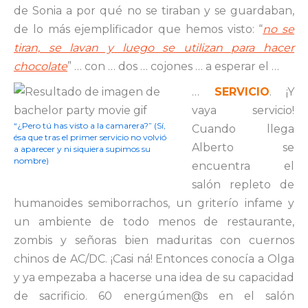
de Sonia a por qué no se tiraban y se guardaban,
de lo más ejemplificador que hemos visto: “
no se
tiran, se lavan y luego se utilizan para hacer
chocolate
” … con … dos … cojones … a esperar el …
…
SERVICIO
. ¡Y
vaya servicio!
“¿Pero tú has visto a la camarera?” (Sí,
Cuando llega
ésa que tras el primer servicio no volvió
Alberto se
a aparecer y ni siquiera supimos su
nombre)
encuentra el
salón repleto de
humanoides semiborrachos, un griterío infame y
un ambiente de todo menos de restaurante,
zombis y señoras bien maduritas con cuernos
chinos de AC/DC. ¡Casi ná! Entonces conocía a Olga
y ya empezaba a hacerse una idea de su capacidad
de sacrificio. 60 energúmen@s en el salón