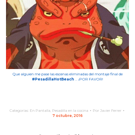
Que alguien me pase las escenas eliminadas del montaje final de
#PesadillaHotBeach
… ¡POR FAVOR!
Categorías:
En Pantalla
,
Pesadilla en la cocina
Por
Javier Ferrer
7 octubre, 2016