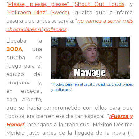
“
Please, please, please” (Shout Out Louds
) y
“
Ballroom Blitz” (Sweet)
. Igualita que la infame
basura que antes se servía: “
no vamos a servir más
chocholates ni pollacaos
“.
Llegaba la
BODA
, una
prueba de
fuego para el
equipo del
programa y,
“Podéis dejar en el cepillo vuestros chocholates
y pollacaos”.
en especial,
para Alberto,
que se había comprometido con ellos para que
todo saliera bien en ese día tan especial. “
¡Fuerza y
Honor!
“, arengaba a la tropa cual Máximo Décimo
Meridio justo antes de la llegada de la novia (“
I