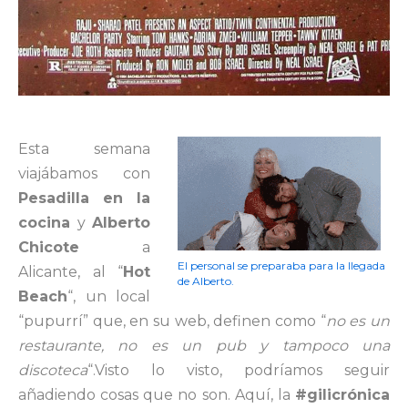
Esta semana
viajábamos con
Pesadilla en la
cocina
y
Alberto
Chicote
a
El personal se preparaba para la llegada
Alicante, al “
Hot
de Alberto.
Beach
“, un local
“pupurrí” que, en su web, definen como “
no es un
restaurante, no es un pub y tampoco una
discoteca
“.Visto lo visto, podríamos seguir
añadiendo cosas que no son. Aquí, la
#gilicrónica