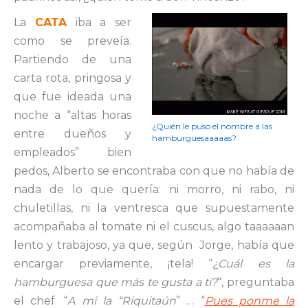
La
CATA
iba a ser
como se preveía.
Partiendo de una
carta rota, pringosa y
que fue ideada una
noche a “altas horas
¿Quién le puso el nombre a las
entre dueños y
hamburguesaaaaas?
empleados” bien
pedos, Alberto se encontraba con que no había de
nada de lo que quería: ni morro, ni rabo, ni
chuletillas, ni la ventresca que supuestamente
acompañaba al tomate ni el cuscus, algo taaaaaan
lento y trabajoso, ya que, según Jorge, había que
encargar previamente, ¡tela! “
¿Cuál es la
hamburguesa que más te gusta a ti?
“, preguntaba
el chef. “
A mi la “Riquitaún
” … “
Pues ponme la