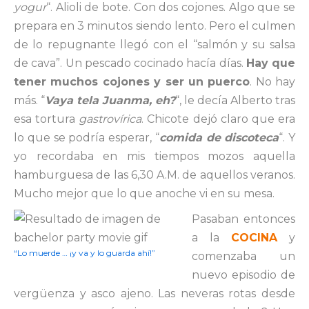
yogur
“. Alioli de bote. Con dos cojones. Algo que se
prepara en 3 minutos siendo lento. Pero el culmen
de lo repugnante llegó con el “salmón y su salsa
de cava”. Un pescado cocinado hacía días.
Hay que
tener muchos cojones y ser un puerco
. No hay
más. “
Vaya tela Juanma, eh?
“, le decía Alberto tras
esa tortura
gastrovírica
. Chicote dejó claro que era
lo que se podría esperar, “
comida de discoteca
“. Y
yo recordaba en mis tiempos mozos aquella
hamburguesa de las 6,30 A.M. de aquellos veranos.
Mucho mejor que lo que anoche vi en su mesa.
Pasaban entonces
a la
COCINA
y
“Lo muerde … ¡y va y lo guarda ahí!”
comenzaba un
nuevo episodio de
vergüenza y asco ajeno. Las neveras rotas desde