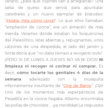
verano, ¿para qué cojones van a arreglarlas? Una
salsa de queso que servía para apuntalar
catedrales y un nuevo ejemplar de blatodeo:
“
¡Hostia, mira cómo corre!
“. Lo que ellos llamaban
“ampliación de cocina”, era un almacén de más
mierda. Veíamos dónde estaban los boquerones
del Paleolítico, latas abiertas y repugnantes, unos
calzones de una despedida, al lado del jamón y
Sonia decía que “
no daba tiempo a recogerlo todo
“.
¡PERO SI DE LUNES A JUEVES NO VA NI DIOS!
Ni
limpieza ni recoger ni cocinar ni comprar.
Es
decir,
cómo tocarte los genitales 4 días de la
semana
aderezado con la musiquita
infernalmente insultante de “
Cine de Barrio
“. ¡Ojo!
Uno de los momentos más esperpénticos de
Pesadilla en la cocina llegaba. Alberto encontraba
las pollas de chocolate … ¡ya mordidas! La respuesta