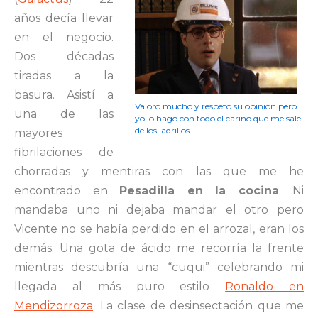
años decía llevar
en el negocio.
Dos décadas
tiradas a la
basura. Asistí a
Valoro mucho y respeto su opinión pero
una de las
yo lo hago con todo el cariño que me sale
de los ladrillos.
mayores
fibrilaciones de
chorradas y mentiras con las que me he
encontrado en
Pesadilla en la cocina
. Ni
mandaba uno ni dejaba mandar el otro pero
Vicente no se había perdido en el arrozal, eran los
demás. Una gota de ácido me recorría la frente
mientras descubría una “cuqui” celebrando mi
llegada al más puro estilo
Ronaldo en
Mendizorroza
. La clase de desinsectación que me