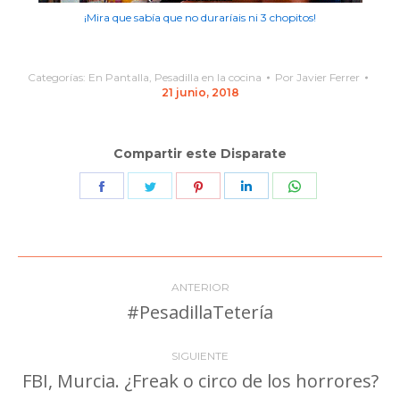
¡Mira que sabía que no duraríais ni 3 chopitos!
Categorías:
En Pantalla
,
Pesadilla en la cocina
Por
Javier Ferrer
21 junio, 2018
Compartir este Disparate
Share
Share
Share
Share
Share
on
on
on
on
on
Facebook
Twitter
Pinterest
LinkedIn
WhatsApp
Navegación
ANTERIOR
entre
#PesadillaTetería
Publicación
anterior:
publicaciones
SIGUIENTE
FBI, Murcia. ¿Freak o circo de los horrores?
Publicación