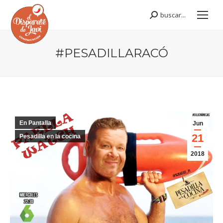
buscar...
Buscar:
#PESADILLARACÓ
Estás aquí:
En Pantalla
Jun
21
Pesadilla en la cocina
2018