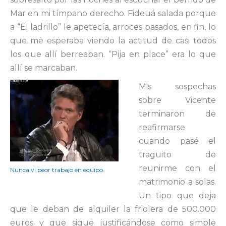
Mar en mi tímpano derecho. Fideuá salada porque
a “El ladrillo” le apetecía, arroces pasados, en fin, lo
que me esperaba viendo la actitud de casi todos
los que allí berreaban. “Pija en place” era lo que
allí se marcaban.
Mis sospechas
sobre Vicente
terminaron de
reafirmarse
cuando pasé el
traguito de
reunirme con el
Nunca vi peor trabajo en equipo.
matrimonio a solas.
Un tipo que deja
que le deban de alquiler la friolera de 500.000
euros y que sigue justificándose como simple