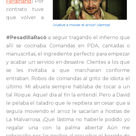
Ferdinand
) Por
contrato tuve
que volver a
¡Vuelve a mover el arroz! ¡Vamos!
#PesadillaRacó
a seguir tragando el infierno que
allí se cocinaba. Comandas en PDA, cantadas o
manuscritas, el ingrediente perfecto para empezar
y acabar un servicio en desastre. Clientes a los que
se les invitaba a que marcharan conforme
entraban. Robos de comandas al grito de idiota el
último. Mi abuela siempre hablaba de tocar a un
tal Roque. Aquel día al fin la entendí. Pero a David
le pelaba el taladro que le repitiera sin cesar que si
seguía moviendo el arroz le sacarían a hostias de
La Malvarrosa. ¡Qué lástima no haberle podido yo
regalar una con la palma abierta! Aún me
sobresalto por las noches al escuchar el berrido de