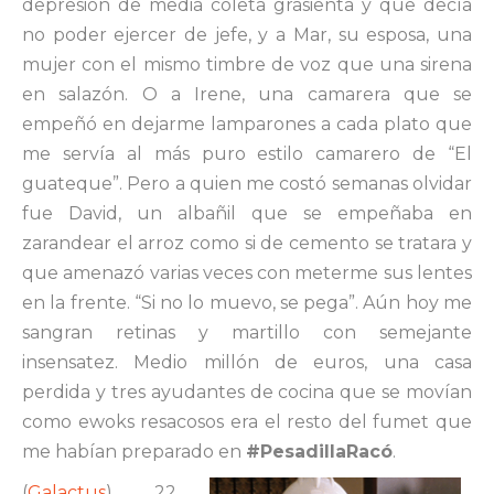
depresión de media coleta grasienta y que decía
no poder ejercer de jefe, y a Mar, su esposa, una
mujer con el mismo timbre de voz que una sirena
en salazón. O a Irene, una camarera que se
empeñó en dejarme lamparones a cada plato que
me servía al más puro estilo camarero de “El
guateque”. Pero a quien me costó semanas olvidar
fue David, un albañil que se empeñaba en
zarandear el arroz como si de cemento se tratara y
que amenazó varias veces con meterme sus lentes
en la frente. “Si no lo muevo, se pega”. Aún hoy me
sangran retinas y martillo con semejante
insensatez. Medio millón de euros, una casa
perdida y tres ayudantes de cocina que se movían
como ewoks resacosos era el resto del fumet que
me habían preparado en
#PesadillaRacó
.
(
Galactus
) 22