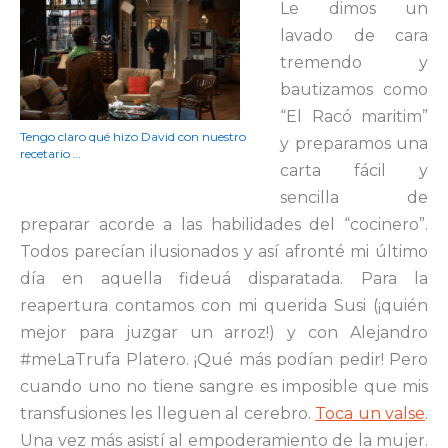
Le dimos un
lavado de cara
tremendo y
bautizamos como
“El Racó maritim”
Tengo claro qué hizo David con nuestro
y preparamos una
recetario …
carta fácil y
sencilla de
preparar acorde a las habilidades del “cocinero”.
Todos parecían ilusionados y así afronté mi último
día en aquella fideuá disparatada. Para la
reapertura contamos con mi querida Susi (¡quién
mejor para juzgar un arroz!) y con Alejandro
#meLaTrufa Platero. ¡Qué más podían pedir! Pero
cuando uno no tiene sangre es imposible que mis
transfusiones les lleguen al cerebro.
Toca un valse
.
Una vez más asistí al empoderamiento de la mujer.