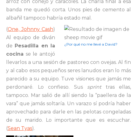
arroz con conejo y caracoles. La charla final a esa
banda me quedó corta. Unos pies de cemento al
albañil tampoco habría estado mal.
(
One, Johnny Cash
)
Al equipo de diván
¿Por qué no me llevé a David?
de
Pesadilla en la
cocina
se le antojó
llevarlos a una sesión de pastoreo con ovejas. Al fin
y al cabo esos pequeños seres lanudos eran lo más
parecido a su equipo. Tuve visiones que jamás me
perdonaré. Lo confieso. Sus
sprint
tras ellas,
tampoco. Mar salió de allí siendo la “paellera de la
vara” que jamás soltaría. Un varazo sí podría haber
aprovechado para darle en las pelotas congeladas
de su marido. Lo importante que es escuchar.
(
Sean Tyas
).