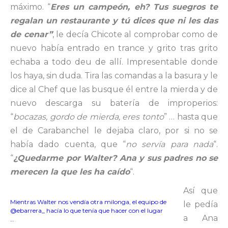
máximo. “
Eres un campeón, eh? Tus suegros te
regalan un restaurante y tú dices que ni les das
de cenar”
, le decía Chicote al comprobar como de
nuevo había entrado en trance y grito tras grito
echaba a todo deu de allí. Impresentable donde
los haya, sin duda. Tira las comandas a la basura y le
dice al Chef que las busque él entre la mierda y de
nuevo descarga su batería de improperios:
“
bocazas, gordo de mierda, eres tonto
” … hasta que
el de Carabanchel le dejaba claro, por si no se
había dado cuenta, que “
no servía para nada
“.
“
¿Quedarme por Walter? Ana y sus padres no se
merecen la que les ha caído
“.
Así que
Mientras Walter nos vendía otra milonga, el equipo de
le pedía
@ebarrera_ hacía lo que tenía que hacer con el lugar
a Ana
…