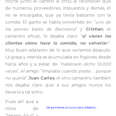
noche junto el camino al orto) al reconocer que
de números, proveedores, impuestos y demás, él
no se encargaba, que ya tenía bastante con la
comida. El garito se había convertido en “
uno de
los peores bares de Barcelona
” y
Cristian
, el
camarero eficaz, lo dejaba claro: “
si vieran los
clientes cómo hace la comida, no volvería
n”.
Muy buen adelanto de lo que veríamos después.
La grasa y mierda se acumulaba en fogones desde
hacía años y a pesar de “
habérselo dicho 10.000
veces
“, el amigo “
limpiaba cuando podía … porque
no quería
“.
Juan Carlos
, el otro camarero, también
nos dejaba claro que a sus amigos nunca los
llevaría a tal antro.
Pues allí que a
De primeras lo tuvo claro Alberto …
ritmo de
“Verano Azul” y