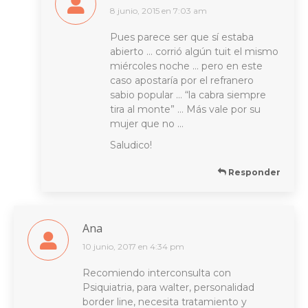
8 junio, 2015 en 7:03 am
dice:
Pues parece ser que sí estaba
abierto … corrió algún tuit el mismo
miércoles noche … pero en este
caso apostaría por el refranero
sabio popular … “la cabra siempre
tira al monte” … Más vale por su
mujer que no …
Saludico!
Responder
Ana
10 junio, 2017 en 4:34 pm
dice:
Recomiendo interconsulta con
Psiquiatria, para walter, personalidad
border line, necesita tratamiento y