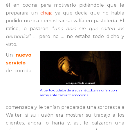
él en cocina para motivarlo pidiéndole que le
preparara un
chajá
ya que decía que no había
podido nunca demostrar su valía en pastelería. El
ratico, lo pasaron: “
una hora sin que salten los
demonios
” … pero no … no estaba todo dicho y
visto.
Un
nuevo
servicio
de comida
Alberto dudaba de si sus métodos valdrían con
semejante cazurro emocional.
comenzaba y le tenían preparada una sorpresita a
Walter: si su ilusión era mostrar su trabajo a los
clientes, ahora lo haría y, así, le calzaron una