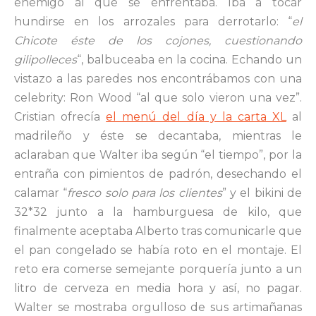
enemigo al que se enfrentaba. Iba a tocar
hundirse en los arrozales para derrotarlo: “
el
Chicote éste de los cojones, cuestionando
gilipolleces
“, balbuceaba en la cocina. Echando un
vistazo a las paredes nos encontrábamos con una
celebrity: Ron Wood “al que solo vieron una vez”.
Cristian ofrecía
el menú del día y la carta XL
al
madrileño y éste se decantaba, mientras le
aclaraban que Walter iba según “el tiempo”, por la
entraña con pimientos de padrón, desechando el
calamar “
fresco solo para los clientes
” y el bikini de
32*32 junto a la hamburguesa de kilo, que
finalmente aceptaba Alberto tras comunicarle que
el pan congelado se había roto en el montaje. El
reto era comerse semejante porquería junto a un
litro de cerveza en media hora y así, no pagar.
Walter se mostraba orgulloso de sus artimañanas