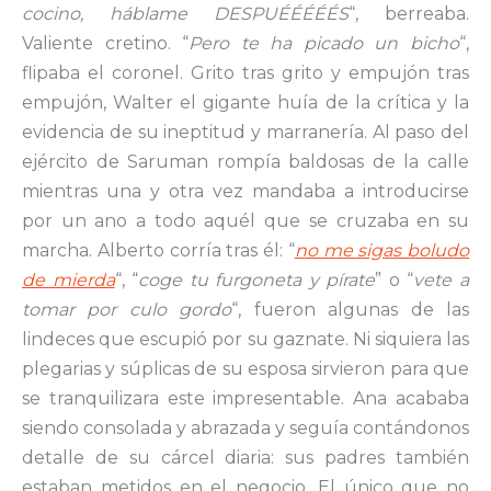
cocino, háblame DESPUÉÉÉÉÉS
“, berreaba.
Valiente cretino. “
Pero te ha picado un bicho
“,
flipaba el coronel. Grito tras grito y empujón tras
empujón, Walter el gigante huía de la crítica y la
evidencia de su ineptitud y marranería. Al paso del
ejército de Saruman rompía baldosas de la calle
mientras una y otra vez mandaba a introducirse
por un ano a todo aquél que se cruzaba en su
marcha. Alberto corría tras él: “
no me sigas boludo
de mierda
“, “
coge tu furgoneta y pírate
” o “
vete a
tomar por culo gordo
“, fueron algunas de las
lindeces que escupió por su gaznate. Ni siquiera las
plegarias y súplicas de su esposa sirvieron para que
se tranquilizara este impresentable. Ana acababa
siendo consolada y abrazada y seguía contándonos
detalle de su cárcel diaria: sus padres también
estaban metidos en el negocio. El único que no