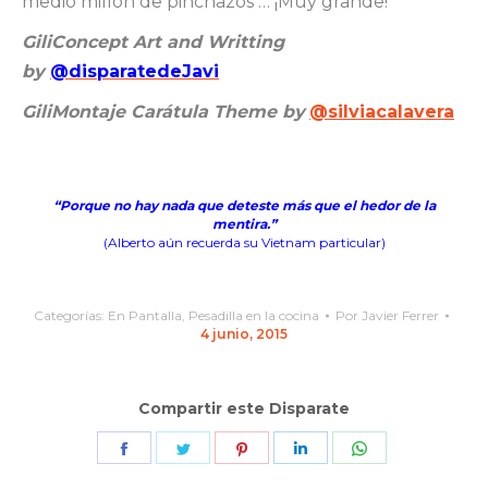
medio millón de pinchazos … ¡Muy grande!
GiliConcept Art and Writting
by
@disparatedeJavi
GiliMontaje Carátula Theme by
@silviacalavera
“Porque no hay nada que deteste más que el hedor de la
mentira.”
(Alberto aún recuerda su Vietnam particular)
Categorías:
En Pantalla
,
Pesadilla en la cocina
Por
Javier Ferrer
4 junio, 2015
Compartir este Disparate
Share
Share
Share
Share
Share
on
on
on
on
on