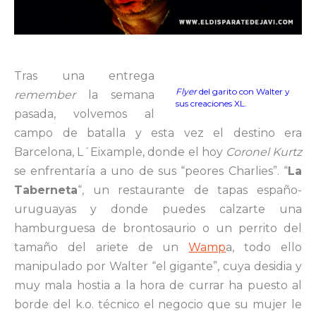
Tras una entrega
Flyer
del garito con Walter y
remember
la semana
sus creaciones XL.
pasada, volvemos al
campo de batalla y esta vez el destino era
Barcelona, L´Eixample, donde el hoy
Coronel Kurtz
se enfrentaría a uno de sus “peores Charlies”. “
La
Taberneta
“, un restaurante de tapas españo-
uruguayas y donde puedes calzarte una
hamburguesa de brontosaurio o un perrito del
tamaño del ariete de un
Wamp
a, todo ello
manipulado por Walter “el gigante”, cuya desidia y
muy mala hostia a la hora de currar ha puesto al
borde del k.o. técnico el negocio que su mujer le