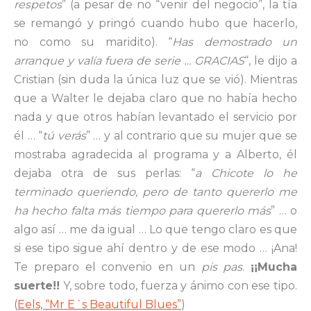
respetos
” (a pesar de no “venir del negocio”, la tía
se remangó y pringó cuando hubo que hacerlo,
no como su maridito). “
Has demostrado un
arranque y valía fuera de serie … GRACIAS
“, le dijo a
Cristian (sin duda la única luz que se vió). Mientras
que a Walter le dejaba claro que no había hecho
nada y que otros habían levantado el servicio por
él … “
tú verás
” … y al contrario que su mujer que se
mostraba agradecida al programa y a Alberto, él
dejaba otra de sus perlas: “
a Chicote lo he
terminado queriendo, pero de tanto quererlo me
ha hecho falta más tiempo para quererlo más
” … o
algo así … me da igual … Lo que tengo claro es que
si ese tipo sigue ahí dentro y de ese modo … ¡Ana!
Te preparo el convenio en un
pis pas
.
¡¡Mucha
suerte!!
Y, sobre todo, fuerza y ánimo con ese tipo.
(
Eels, “Mr E´s Beautiful Blues”
)