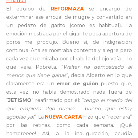
Einaudi
)
El equipo de
REFORMAZA
se encargó de
exterminar ese arrozal de mugre y convertirlo en
un pedazo de garito (como es habitual). La
emoción mostrada por el gigante poca apertura de
poros me produjo. Bueno sí, de indignación
continua. Ana se mostraba contenta y alegre pero
cada vez que miraba por el rabillo del ojo veía … lo
que veía. Pobreta. “
Walter ha demostrado al
menos que tiene ganas
“, decía Alberto en lo que
claramente era un
error de guión
puesto que,
esta vez, no había demostrado nada fuera de
“
JETISMO
” reafirmado por él: “
tengo el miedo del
que empieza algo nuevo … bueno, que estoy
agobiao ya!
“. La
NUEVA CARTA
hizo que “recenara”
por las retinas, como cada semana. ¡Qué
hambreeee! Así, a la inauguración, acudía