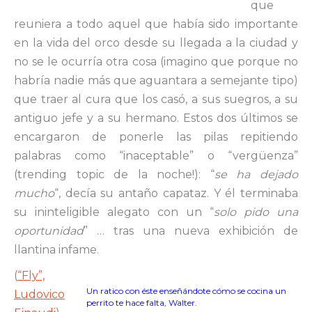
que
reuniera a todo aquel que había sido importante
en la vida del orco desde su llegada a la ciudad y
no se le ocurría otra cosa (imagino que porque no
habría nadie más que aguantara a semejante tipo)
que traer al cura que los casó, a sus suegros, a su
antiguo jefe y a su hermano. Estos dos últimos se
encargaron de ponerle las pilas repitiendo
palabras como “inaceptable” o “vergüenza”
(trending topic de la noche!): “
se ha dejado
mucho
“, decía su antaño capataz. Y él terminaba
su ininteligible alegato con un “
solo pido una
oportunidad
” … tras una nueva exhibición de
llantina infame.
(
“Fly”,
Un ratico con éste enseñándote cómo se cocina un
Ludovico
perrito te hace falta, Walter.