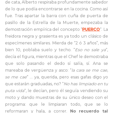
de cata, Alberto respiraba profundamente sabedor
de lo que podía encontrarse en la cocina. Como así
fue. Tras apartar la barra con cuña de puerta de
pasillo de la Estrella de la Muerte, empezaba la
demostración empírica del concepto “
PUERCO
“. La
freidora negra y grasienta es ya todo un clásico de
especímenes similares. Mierda de “2 ó 3 años”, más
bien 10, poblaba suelo y techo. “
Eso no sale ya
“,
decía el figura, mientras que el Chef le demostraba
que solo pasando el dedo sí salía, sí. Ana se
mareaba de vergüenza y asco: “
la cara se me cae,
se me cae
” … ya, querida, pero esas gafas digo yo
que estarán graduadas, no? “
No has limpiado en tu
puta vida
“, le decían, pero él seguía vendiendo su
moto y dando muestras de su único deseo con el
programa: que le limpiaran todo, que se lo
reformaran y hala, a correr.
No recuerdo tal