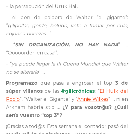
– la persecución del Uruk Hai …
– el don de palabra de Walter “el gigante”:
“
gilipollas, gordo, boludo, vete a tomar por culo,
cojones, bocazas ..
.”
– “
SIN ORGANIZACIÓN, NO HAY NADA
” …
“Ooooorden en casa!”.
– “
ya puede llegar la III Guerra Mundial que Walter
no se alteraría
” …
Programazo
que pasa a engrosar el top
3 de
súper villanos
de las
#gilicrónicas
: “
El Hulk del
Rocío
“, “Walter el Gigante” y “
Annie Wilkes
” … ni en
Arkham habría sitio …
¿Y para vosotr@s? ¿Cuál
sería vuestro “top 3”?
¡Gracias a tod@s! Esta semana el contador pasó del