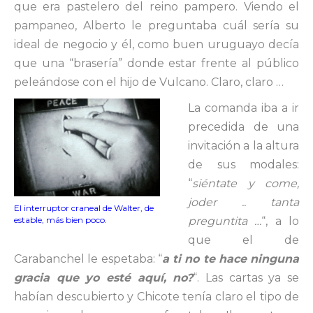
que era pastelero del reino pampero. Viendo el
pampaneo, Alberto le preguntaba cuál sería su
ideal de negocio y él, como buen uruguayo decía
que una “brasería” donde estar frente al público
peleándose con el hijo de Vulcano. Claro, claro …
La comanda iba a ir
precedida de una
invitación a la altura
de sus modales:
“
siéntate y come,
joder .. tanta
El interruptor craneal de Walter, de
estable, más bien poco.
preguntita …
“, a lo
que el de
Carabanchel le espetaba: “
a ti no te hace ninguna
gracia que yo esté aquí, no?
“. Las cartas ya se
habían descubierto y Chicote tenía claro el tipo de