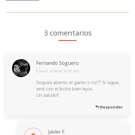
3 comentarios
Fernando Soguero
7 junio, 2015 en 12:47 pm
dice:
Seguirá abierto el garito o no?? Si sigue,
será con el bicho bien lejos…
Un saludo!!
Responder
Javier F