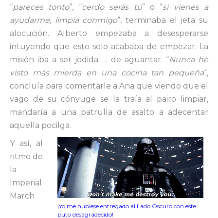
“
pareces tonto
“, “
cerdo serás tú
” o “
si vienes a
ayudarme, limpia conmigo
“, terminaba el jeta su
alocución. Alberto empezaba a desesperarse
intuyendo que esto solo acababa de empezar. La
misión iba a ser jodida … de aguantar. “
Nunca he
visto más mierda en una cocina tan pequeña
“,
concluía para comentarle a Ana que viendo que el
vago de su cónyuge se la traía al pairo limpiar,
mandaría a una patrulla de asalto a adecentar
aquella pocilga.
Y así, al
ritmo de
la
Imperial
March
¡Yo me hubiese entregado al Lado Oscuro con este
puto desagradecido!