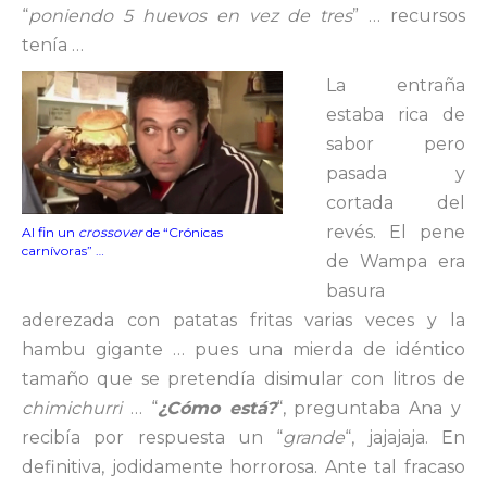
“
poniendo 5 huevos en vez de tres
” … recursos
tenía …
La entraña
estaba rica de
sabor pero
pasada y
cortada del
revés. El pene
Al fin un
crossover
de “Crónicas
carnívoras” …
de Wampa era
basura
aderezada con patatas fritas varias veces y la
hambu gigante … pues una mierda de idéntico
tamaño que se pretendía disimular con litros de
chimichurri
… “
¿Cómo está?
“, preguntaba Ana y
recibía por respuesta un “
grande
“, jajajaja. En
definitiva, jodidamente horrorosa. Ante tal fracaso