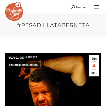
buscar...
Buscar:
#PESADILLATABERNETA
Estás aquí:
En Pantalla
Jun
4
Pesadilla en la cocina
2015