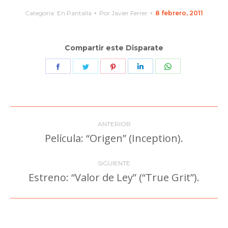
Categoría:
En Pantalla
Por
Javier Ferrer
8 febrero, 2011
Compartir este Disparate
Share
Share
Share
Share
Share
on
on
on
on
on
Facebook
Twitter
Pinterest
LinkedIn
WhatsApp
Navegación
ANTERIOR
entre
Película: “Origen” (Inception).
Publicación
anterior:
publicaciones
SIGUIENTE
Estreno: “Valor de Ley” (“True Grit”).
Publicación
siguiente: