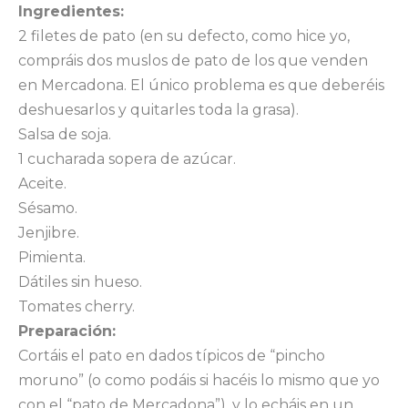
Ingredientes:
2 filetes de pato (en su defecto, como hice yo,
compráis dos muslos de pato de los que venden
en Mercadona. El único problema es que deberéis
deshuesarlos y quitarles toda la grasa).
Salsa de soja.
1 cucharada sopera de azúcar.
Aceite.
Sésamo.
Jenjibre.
Pimienta.
Dátiles sin hueso.
Tomates cherry.
Preparación:
Cortáis el pato en dados típicos de “pincho
moruno” (o como podáis si hacéis lo mismo que yo
con el “pato de Mercadona”), y lo echáis en un