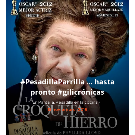
#PesadillaParrilla … hasta
pronto #gilicrónicas
En Pantalla
,
Pesadilla en la cocina
15 noviembre, 2019