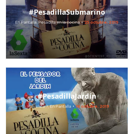
#PesadillaSubmarino
En Pantalla
,
Pesadilla en la cocina
25 octubre, 2019
#PesadillaJardín
¿ Has Visto ?
,
En Pantalla
18 octubre, 2019