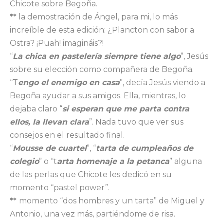
Chicote sobre Begoña.
**
la demostración de Ángel, para mi, lo más
increíble de esta edición: ¿Plancton con sabor a
Ostra? ¡Puah! imagináis?!
“
La chica en pastelería siempre tiene algo
”, Jesús
sobre su elección como compañera de Begoña.
“T
engo el enemigo en casa
”, decía Jesús viendo a
Begoña ayudar a sus amigos. Ella, mientras, lo
dejaba claro “
si esperan que me parta contra
ellos, la llevan clara
”. Nada tuvo que ver sus
consejos en el resultado final.
“
Mousse de cuartel
”, “
tarta de cumpleaños de
colegio
” o “t
arta homenaje a la petanca
” alguna
de las perlas que Chicote les dedicó en su
momento “pastel power”.
**
momento “dos hombres y un tarta” de Miguel y
Antonio, una vez más, partiéndome de risa.