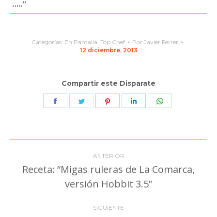
…..”
Categorías:
En Pantalla
,
Top Chef
Por
Javier Ferrer
12 diciembre, 2013
Compartir este Disparate
Share
Share
Share
Share
Share
on
on
on
on
on
Facebook
Twitter
Pinterest
LinkedIn
WhatsApp
Navegación
ANTERIOR
entre
Receta: “Migas ruleras de La Comarca,
Publicación
versión Hobbit 3.5”
publicaciones
anterior:
SIGUIENTE