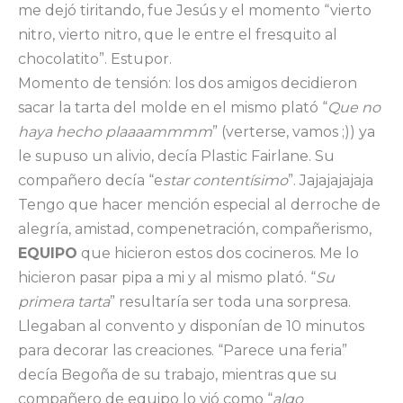
me dejó tiritando, fue Jesús y el momento “vierto
nitro, vierto nitro, que le entre el fresquito al
chocolatito”. Estupor.
Momento de tensión: los dos amigos decidieron
sacar la tarta del molde en el mismo plató “
Que no
haya hecho plaaaammmm
” (verterse, vamos ;)) ya
le supuso un alivio, decía Plastic Fairlane. Su
compañero decía “e
star contentísimo
”. Jajajajajaja
Tengo que hacer mención especial al derroche de
alegría, amistad, compenetración, compañerismo,
EQUIPO
que hicieron estos dos cocineros. Me lo
hicieron pasar pipa a mi y al mismo plató. “
Su
primera tarta
” resultaría ser toda una sorpresa.
Llegaban al convento y disponían de 10 minutos
para decorar las creaciones. “Parece una feria”
decía Begoña de su trabajo, mientras que su
compañero de equipo lo vió como “
algo