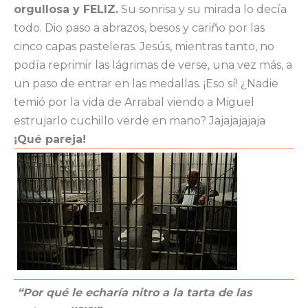
orgullosa y FELIZ.
Su sonrisa y su mirada lo decía
todo. Dio paso a abrazos, besos y cariño por las
cinco capas pasteleras. Jesús, mientras tanto, no
podía reprimir las lágrimas de verse, una vez más, a
un paso de entrar en las medallas. ¡Eso sí! ¿Nadie
temió por la vida de Arrabal viendo a Miguel
estrujarlo cuchillo verde en mano? Jajajajajaja
¡Qué pareja!
“Por qué le echaría nitro a la tarta de las