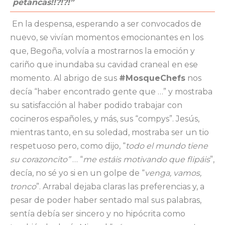
petancas!!?!?!”
En la despensa, esperando a ser convocados de
nuevo, se vivían momentos emocionantes en los
que, Begoña, volvía a mostrarnos la emoción y
cariño que inundaba su cavidad craneal en ese
momento. Al abrigo de sus
#MosqueChefs
nos
decía “haber encontrado gente que …” y mostraba
su satisfacción al haber podido trabajar con
cocineros españoles, y más, sus “compys”. Jesús,
mientras tanto, en su soledad, mostraba ser un tio
respetuoso pero, como dijo, “
todo el mundo tiene
su corazoncito”
… “
me estáis motivando que flipáis
”,
decía, no sé yo si en un golpe de “
venga, vamos,
tronco
”. Arrabal dejaba claras las preferencias y, a
pesar de poder haber sentado mal sus palabras,
sentía debía ser sincero y no hipócrita como