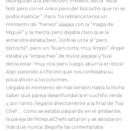
distinguían a la perfección. Fréderic decía “estar
feliz pero con el único pero del bizcocho que no se
podía masticar”. Paco Torreblanca tenía un
momento de “frenesí” jajajaja con la “magia de
Miguel” y la menta, pero dejaba claro que la
almendra estaba bien. Jordi se unía al “pero
bizcochil”, pero un “buen corte, muy limpio”. Ángel
estaba ya “empachao” de dulce jejejeje y Susi
decía estar “muy rica, pero luego, aburría en boca”.
Algo parecido a Chicote que nos confesaba su
poca afición a los colorines.
Llegaba el momento de más tensión hasta la fecha.
Saber qué pareja desenfundaría el cuchillo verde
y, por tanto, llegaría directamente a la final de Top
Chef …. Como se estaba palpando en el ambiente,
la pareja de MosqueChefs saltaron y se abrazaron
más que nunca. Begoña las contemplaba