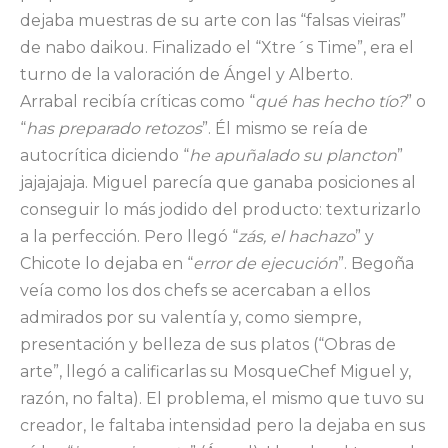
dejaba muestras de su arte con las “falsas vieiras”
de nabo daikou. Finalizado el “Xtre´s Time”, era el
turno de la valoración de Ángel y Alberto.
Arrabal recibía críticas como “
qué has hecho tío?
” o
“
has preparado retozos
”. Él mismo se reía de
autocrítica diciendo “
he apuñalado su plancton
”
jajajajaja. Miguel parecía que ganaba posiciones al
conseguir lo más jodido del producto: texturizarlo
a la perfección. Pero llegó “
zás, el hachazo
” y
Chicote lo dejaba en “
error de ejecución
”. Begoña
veía como los dos chefs se acercaban a ellos
admirados por su valentía y, como siempre,
presentación y belleza de sus platos (“Obras de
arte”, llegó a calificarlas su MosqueChef Miguel y,
razón, no falta). El problema, el mismo que tuvo su
creador, le faltaba intensidad pero la dejaba en sus