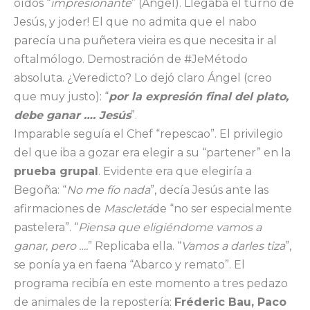
oídos “
impresionante
” (Ángel). Llegaba el turno de
Jesús, y joder! El que no admita que el nabo
parecía una puñetera vieira es que necesita ir al
oftalmólogo. Demostración de #JeMétodo
absoluta. ¿Veredicto? Lo dejó claro Ángel (creo
que muy justo): “
por la expresión final del plato,
debe ganar …. Jesús
”.
Imparable seguía el Chef “repescao”. El privilegio
del que iba a gozar era elegir a su “partener” en la
prueba grupal
. Evidente era que elegiría a
Begoña: “
No me fío nada
”, decía Jesús ante las
afirmaciones de
Mascletá
de “no ser especialmente
pastelera”. “
Piensa que eligiéndome vamos a
ganar, pero ….
” Replicaba ella. “
Vamos a darles tiza
”,
se ponía ya en faena “Abarco y remato”. El
programa recibía en este momento a tres pedazo
de animales de la repostería:
Fréderic Bau, Paco