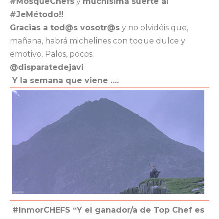
#MosqueChefs
y
muchísima suerte al
#JeMétodo!!
Gracias a tod@s vosotr@s
y no olvidéis que,
mañana, habrá michelines con toque dulce y
emotivo. Palos, pocos.
@disparatedejavi
Y la semana que viene ….
#InmorCHEFS “Y el ganador/a de Top Chef es