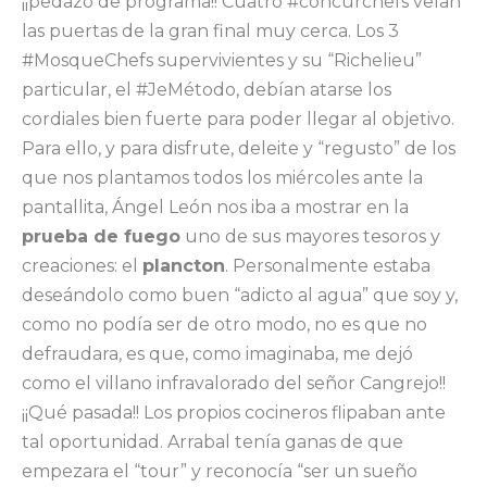
¡¡pedazo de programa!! Cuatro #concurchefs veían
las puertas de la gran final muy cerca. Los 3
#MosqueChefs supervivientes y su “Richelieu”
particular, el #JeMétodo, debían atarse los
cordiales bien fuerte para poder llegar al objetivo.
Para ello, y para disfrute, deleite y “regusto” de los
que nos plantamos todos los miércoles ante la
pantallita, Ángel León nos iba a mostrar en la
prueba de fuego
uno de sus mayores tesoros y
creaciones: el
plancton
. Personalmente estaba
deseándolo como buen “adicto al agua” que soy y,
como no podía ser de otro modo, no es que no
defraudara, es que, como imaginaba, me dejó
como el villano infravalorado del señor Cangrejo!!
¡¡Qué pasada!! Los propios cocineros flipaban ante
tal oportunidad. Arrabal tenía ganas de que
empezara el “tour” y reconocía “ser un sueño