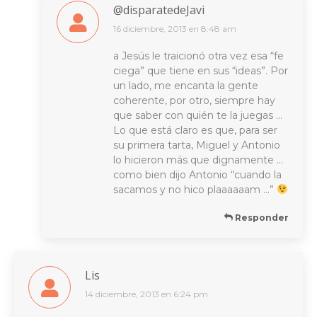
@disparatedeJavi
16 diciembre, 2013 en 8:48 am
dice:
a Jesús le traicionó otra vez esa “fe
ciega” que tiene en sus “ideas”. Por
un lado, me encanta la gente
coherente, por otro, siempre hay
que saber con quién te la juegas …
Lo que está claro es que, para ser
su primera tarta, Miguel y Antonio
lo hicieron más que dignamente …
como bien dijo Antonio “cuando la
sacamos y no hico plaaaaaam …”
Responder
Lis
14 diciembre, 2013 en 6:24 pm
dice: