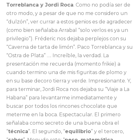
Torreblanca y Jordi Roca
. Como no podía ser de
otro modo, y a pesar de que no me considero un
“dulzón”, ver currar a estos genios es de agradecer
(como bien señalaba Arrabal “solo verlos es ya un
privilegio”). Fréderic nos dejaba perplejos con su
“Caverna de tarta de limón”. Paco Torreblanca y su
“Ostra de Plata” …. Increíble, la verdad. La
presentación me recuerda (momento frikie) a
cuando termino una de mis figuritas de plomo y
en su base decoro tierra y verde. Impresionante. Y,
para terminar, Jordi Roca nos dejaba su “Viaje a La
Habana” para levantarme inmediatamente y
buscar por todos los rincones chocolate que
meterme en la boca. Espectacular. El primero
señalaba como secreto de una buena obra el
“
técnica
”. El segundo, “
equilibrio
” y el tercero,
“
sabor
”. Menudo reto: “
peso, matemática,