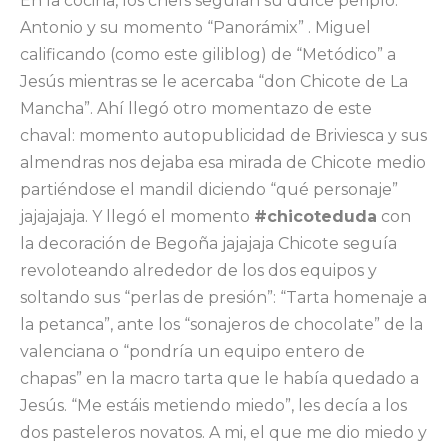
En la cocina, los chefs seguían su dulce periplo.
Antonio y su momento “Panorámix” . Miguel
calificando (como este giliblog) de “Metódico” a
Jesús mientras se le acercaba “don Chicote de La
Mancha”. Ahí llegó otro momentazo de este
chaval: momento autopublicidad de Briviesca y sus
almendras nos dejaba esa mirada de Chicote medio
partiéndose el mandil diciendo “qué personaje”
jajajajaja. Y llegó el momento
#chicoteduda
con
la decoración de Begoña jajajaja Chicote seguía
revoloteando alrededor de los dos equipos y
soltando sus “perlas de presión”: “Tarta homenaje a
la petanca”, ante los “sonajeros de chocolate” de la
valenciana o “pondría un equipo entero de
chapas” en la macro tarta que le había quedado a
Jesús. “Me estáis metiendo miedo”, les decía a los
dos pasteleros novatos. A mi, el que me dio miedo y