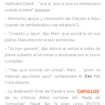
replicaba David … “
que sí, que sí, que es otoñal pero
subido al jabalí
” jajajajaja
– Momento apoyo y motivación de Chicote a Marc
cuando se tambaleaba y casi estaba K.O.
– “
Corazón y rabia
“, dijo Marc que pondría en sus
platos. Mala elección si solo pones eso.
– “
Ya han ganado
“, dijo Adúriz al verlos a todos de
pleno subidón al terminar y abrazarse por el curro
cumplido.
– “
Hay que cocinar sin prisas
“, Marc … “
pues no
haberte apuntado aquí
“, completaba el
Zás
Hat
Trick Alberto.
– La dedicación final de David a esos “
CAPULLOS
”
de su infancia debió cortarse ahí. Nada de
“tontaínas”, David. No. Si eran unos PUTOS