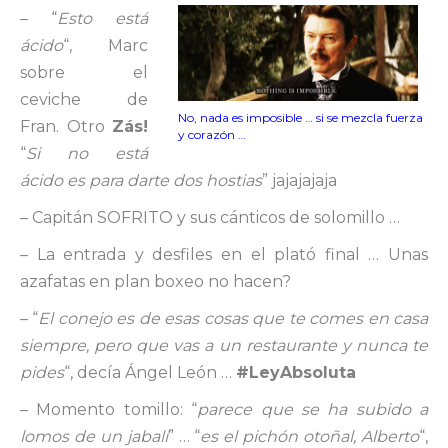
– “
Esto está
ácido
“, Marc
sobre el
ceviche de
No, nada es imposible … si se mezcla fuerza
Fran. Otro
Zás!
y corazón …
“
Si no está
ácido es para darte dos hostias
” jajajajaja
– Capitán SOFRITO y sus cánticos de solomillo …
– La entrada y desfiles en el plató final … Unas
azafatas en plan boxeo no hacen?
– “
El conejo es de esas cosas que te comes en casa
siempre, pero que vas a un restaurante y nunca te
pides
“, decía Ángel León …
#LeyAbsoluta
– Momento tomillo: “
parece que se ha subido a
lomos de un jabalí
” … “
es el pichón otoñal, Alberto
“,