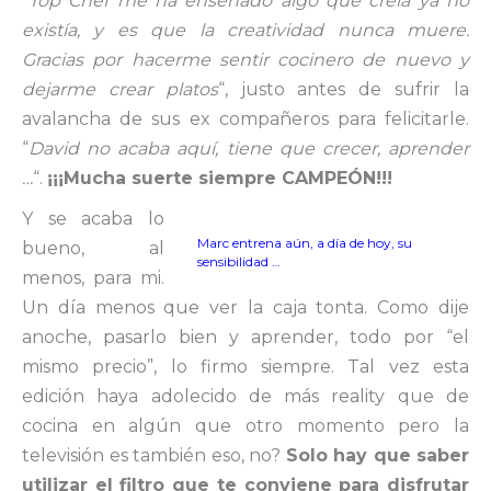
“
Top Chef me ha enseñado algo que creía ya no
existía, y es que la creatividad nunca muere.
Gracias por hacerme sentir cocinero de nuevo y
dejarme crear platos
“, justo antes de sufrir la
avalancha de sus ex compañeros para felicitarle.
“
David no acaba aquí, tiene que crecer, aprender
…
“.
¡¡¡Mucha suerte siempre CAMPEÓN!!!
Y se acaba lo
Marc entrena aún, a día de hoy, su
bueno, al
sensibilidad …
menos, para mi.
Un día menos que ver la caja tonta. Como dije
anoche, pasarlo bien y aprender, todo por “el
mismo precio”, lo firmo siempre. Tal vez esta
edición haya adolecido de más reality que de
cocina en algún que otro momento pero la
televisión es también eso, no?
Solo hay que saber
utilizar el filtro que te conviene para disfrutar