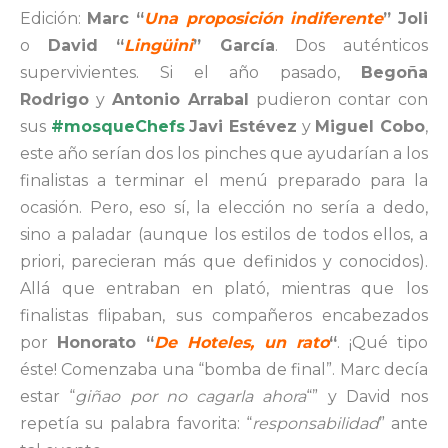
Edición:
Marc “
Una proposición indiferente
” Joli
o
David “
Lingüini
” García
. Dos auténticos
supervivientes. Si el año pasado,
Begoña
Rodrigo
y
Antonio Arrabal
pudieron contar con
sus
#mosqueChefs
Javi Estévez
y
Miguel Cobo
,
este año serían dos los pinches que ayudarían a los
finalistas a terminar el menú preparado para la
ocasión. Pero, eso sí, la elección no sería a dedo,
sino a paladar (aunque los estilos de todos ellos, a
priori, parecieran más que definidos y conocidos).
Allá que entraban en plató, mientras que los
finalistas flipaban, sus compañeros encabezados
por
Honorato “
De Hoteles, un rato
“
. ¡Qué tipo
éste! Comenzaba una “bomba de final”. Marc decía
estar “
giñao por no cagarla ahora
“” y David nos
repetía su palabra favorita: “
responsabilidad
” ante