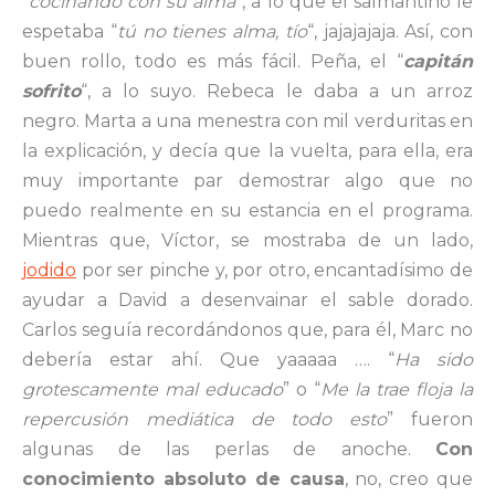
“
cocinando con su alma
“, a lo que el salmantino le
espetaba “
tú no tienes alma, tío
“, jajajajaja. Así, con
buen rollo, todo es más fácil. Peña, el “
capitán
sofrito
“, a lo suyo. Rebeca le daba a un arroz
negro. Marta a una menestra con mil verduritas en
la explicación, y decía que la vuelta, para ella, era
muy importante par demostrar algo que no
puedo realmente en su estancia en el programa.
Mientras que, Víctor, se mostraba de un lado,
jodido
por ser pinche y, por otro, encantadísimo de
ayudar a David a desenvainar el sable dorado.
Carlos seguía recordándonos que, para él, Marc no
debería estar ahí. Que yaaaaa …. “
Ha sido
grotescamente mal educado
” o “
Me la trae floja la
repercusión mediática de todo esto
” fueron
algunas de las perlas de anoche.
Con
conocimiento absoluto de causa
, no, creo que