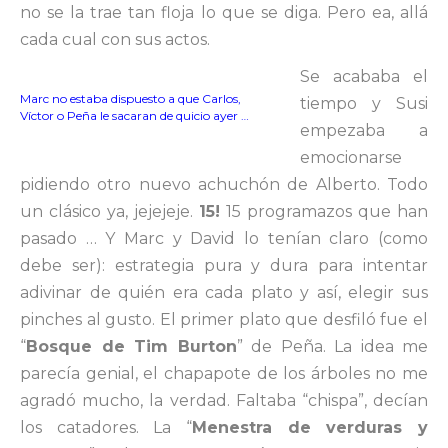
no se la trae tan floja lo que se diga. Pero ea, allá
cada cual con sus actos.
Se acababa el
Marc no estaba dispuesto a que Carlos,
tiempo y Susi
Víctor o Peña le sacaran de quicio ayer …
empezaba a
emocionarse
pidiendo otro nuevo achuchón de Alberto. Todo
un clásico ya, jejejeje.
15!
15 programazos que han
pasado … Y Marc y David lo tenían claro (como
debe ser): estrategia pura y dura para intentar
adivinar de quién era cada plato y así, elegir sus
pinches al gusto. El primer plato que desfiló fue el
“
Bosque de Tim Burton
” de Peña. La idea me
parecía genial, el chapapote de los árboles no me
agradó mucho, la verdad. Faltaba “chispa”, decían
los catadores. La “
Menestra de verduras y