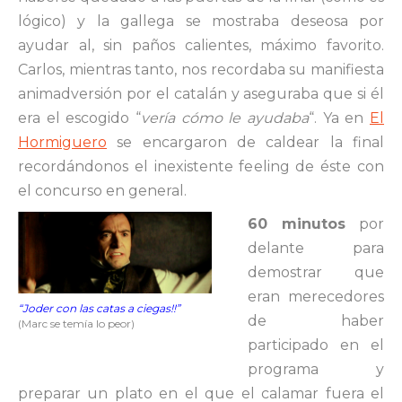
lógico) y la gallega se mostraba deseosa por
ayudar al, sin paños calientes, máximo favorito.
Carlos, mientras tanto, nos recordaba su manifiesta
animadversión por el catalán y aseguraba que si él
era el escogido “
vería cómo le ayudaba
“. Ya en
El
Hormiguero
se encargaron de caldear la final
recordándonos el inexistente feeling de éste con
el concurso en general.
60 minutos
por
delante para
demostrar que
eran merecedores
“Joder con las catas a ciegas!!”
de haber
(Marc se temía lo peor)
participado en el
programa y
preparar un plato en el que el calamar fuera el