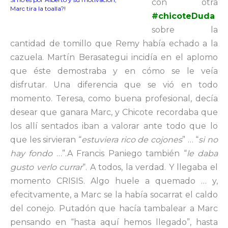
con otra
Marc tira la toalla?!
#chicoteDuda
sobre la
cantidad de tomillo que Remy había echado a la
cazuela. Martín Berasategui incidía en el aplomo
que éste demostraba y en cómo se le veía
disfrutar. Una diferencia que se vió en todo
momento. Teresa, como buena profesional, decía
desear que ganara Marc, y Chicote recordaba que
los allí sentados iban a valorar ante todo que lo
que les sirvieran “
estuviera rico de cojones
” … “
si no
hay fondo
…”.A Francis Paniego también “
le daba
gusto verlo currar
“. A todos, la verdad. Y llegaba el
momento CRISIS. Algo huele a quemado … y,
efecitvamente, a Marc se la había socarrat el caldo
del conejo. Putadón que hacía tambalear a Marc
pensando en “hasta aquí hemos llegado”, hasta