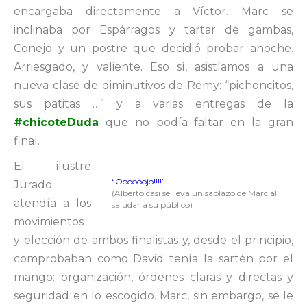
encargaba directamente a Víctor. Marc se
inclinaba por Espárragos y tartar de gambas,
Conejo y un postre que decidió probar anoche.
Arriesgado, y valiente. Eso sí, asistíamos a una
nueva clase de diminutivos de Remy: “pichoncitos,
sus patitas …” y a varias entregas de la
#chicoteDuda
que no podía faltar en la gran
final.
El ilustre
“Oooooojo!!!!”
Jurado
(Alberto casi se lleva un sablazo de Marc al
atendía a los
saludar a su público)
movimientos
y elección de ambos finalistas y, desde el principio,
comprobaban como David tenía la sartén por el
mango: organización, órdenes claras y directas y
seguridad en lo escogido. Marc, sin embargo, se le