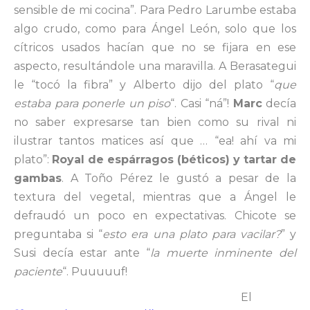
sensible de mi cocina”. Para Pedro Larumbe estaba
algo crudo, como para Ángel León, solo que los
cítricos usados hacían que no se fijara en ese
aspecto, resultándole una maravilla. A Berasategui
le “tocó la fibra” y Alberto dijo del plato “
que
estaba para ponerle un piso
“. Casi “ná”!
Marc
decía
no saber expresarse tan bien como su rival ni
ilustrar tantos matices así que … “ea! ahí va mi
plato”:
Royal de espárragos (béticos) y tartar de
gambas
. A Toño Pérez le gustó a pesar de la
textura del vegetal, mientras que a Ángel le
defraudó un poco en expectativas. Chicote se
preguntaba si “
esto era una plato para vacilar?
” y
Susi decía estar ante “
la muerte inminente del
paciente
“. Puuuuuf!
El