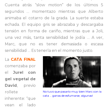
Cuenta atrás “slow motion” de los últimos 5
segundos … momentazo mientras que Alberto
animaba el cotarro de la grada. La suerte estaba
echada. El equipo gris se abrazaba y descargaba
tensión en forma de cariño, mientras que a Joli,
una vez más, tanta sensibilidad le jodía … A ver,
Marc, que no es tener demasiada o escasa
sensibilidad … Es tenerla en el momento justo.
La
CATA FINAL
comenzaba por
el
Jurel con
gel vegetal de
David
, previo
No tuvo que pasarlo muy bien Marc con la
rollete
cata … ganas de esfumarse, algunas!
inherente: “que
vean el lado