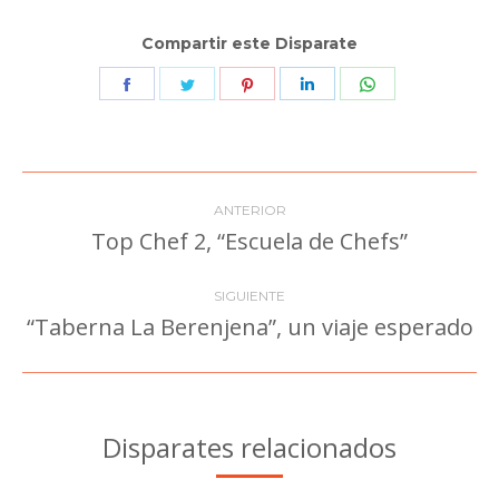
Compartir este Disparate
Share
Share
Share
Share
Share
on
on
on
on
on
Facebook
Twitter
Pinterest
LinkedIn
WhatsApp
Navegación
ANTERIOR
entre
Top Chef 2, “Escuela de Chefs”
Publicación
anterior:
publicaciones
SIGUIENTE
“Taberna La Berenjena”, un viaje esperado
Publicación
siguiente:
Disparates relacionados