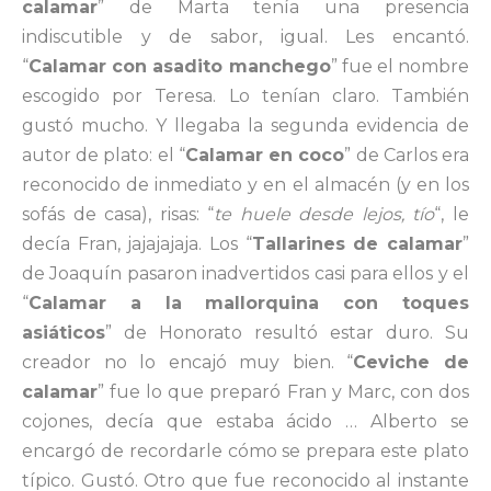
calamar
” de Marta tenía una presencia
indiscutible y de sabor, igual. Les encantó.
“
Calamar con asadito manchego
” fue el nombre
escogido por Teresa. Lo tenían claro. También
gustó mucho. Y llegaba la segunda evidencia de
autor de plato: el “
Calamar en coco
” de Carlos era
reconocido de inmediato y en el almacén (y en los
sofás de casa), risas: “
te huele desde lejos, tío
“, le
decía Fran, jajajajaja. Los “
Tallarines de calamar
”
de Joaquín pasaron inadvertidos casi para ellos y el
“
Calamar a la mallorquina con toques
asiáticos
” de Honorato resultó estar duro. Su
creador no lo encajó muy bien. “
Ceviche de
calamar
” fue lo que preparó Fran y Marc, con dos
cojones, decía que estaba ácido … Alberto se
encargó de recordarle cómo se prepara este plato
típico. Gustó. Otro que fue reconocido al instante