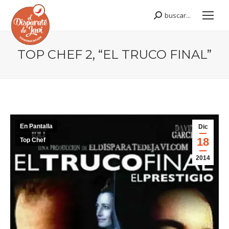
buscar...
Buscar:
TOP CHEF 2, “EL TRUCO FINAL”
Estás aquí:
En Pantalla
Dic
18
Top Chef
2014