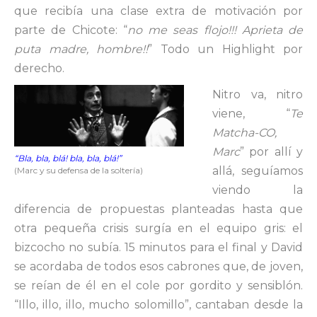
que recibía una clase extra de motivación por
parte de Chicote: “
no me seas flojo!!! Aprieta de
puta madre, hombre!!
” Todo un Highlight por
derecho.
Nitro va, nitro
viene, “
Te
Matcha-CO,
Marc
” por allí y
“Bla, bla, blá! bla, bla, blá!”
allá, seguíamos
(Marc y su defensa de la soltería)
viendo la
diferencia de propuestas planteadas hasta que
otra pequeña crisis surgía en el equipo gris: el
bizcocho no subía. 15 minutos para el final y David
se acordaba de todos esos cabrones que, de joven,
se reían de él en el cole por gordito y sensiblón.
“Illo, illo, illo, mucho solomillo”, cantaban desde la