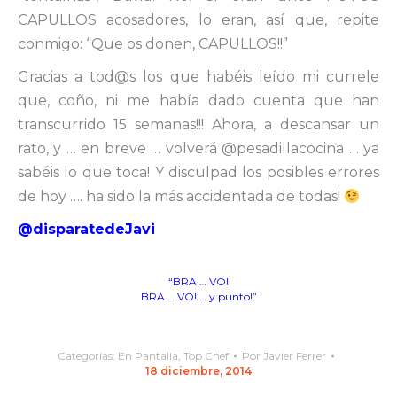
CAPULLOS acosadores, lo eran, así que, repite
conmigo: “Que os donen, CAPULLOS!!”
Gracias a tod@s los que habéis leído mi currele
que, coño, ni me había dado cuenta que han
transcurrido 15 semanas!!! Ahora, a descansar un
rato, y … en breve … volverá @pesadillacocina … ya
sabéis lo que toca! Y disculpad los posibles errores
de hoy …. ha sido la más accidentada de todas!
@disparatedeJavi
“BRA … VO!
BRA … VO! … y punto!”
Categorías:
En Pantalla
,
Top Chef
Por
Javier Ferrer
18 diciembre, 2014