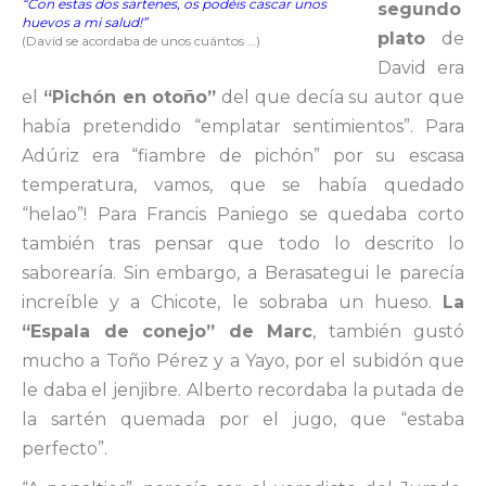
“Con estas dos sartenes, os podéis cascar unos
segundo
huevos a mi salud!”
plato
de
(David se acordaba de unos cuántos …)
David era
el
“Pichón en otoño”
del que decía su autor que
había pretendido “emplatar sentimientos”. Para
Adúriz era “fiambre de pichón” por su escasa
temperatura, vamos, que se había quedado
“helao”! Para Francis Paniego se quedaba corto
también tras pensar que todo lo descrito lo
saborearía. Sin embargo, a Berasategui le parecía
increíble y a Chicote, le sobraba un hueso.
La
“Espala de conejo” de Marc
, también gustó
mucho a Toño Pérez y a Yayo, por el subidón que
le daba el jenjibre. Alberto recordaba la putada de
la sartén quemada por el jugo, que “estaba
perfecto”.