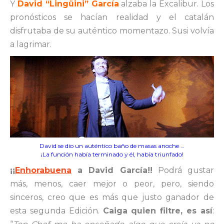
Y
David “Lingüini” García
alzaba la Excalibur. Los
pronósticos se hacían realidad y el catalán
disfrutaba de su auténtico momentazo. Susi volvía
a lagrimar.
David se dio un auténtico baño de masas anoche …
¡La función había terminado y él, había triunfado!
¡¡
Enhorabuena
a David García!!
Podrá gustar
más, menos, caer mejor o peor, pero, siendo
sinceros, creo que es más que justo ganador de
esta segunda Edición.
Caiga quien filtre, es así
: