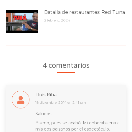
Batalla de restaurantes: Red Tuna
2 febrero, 2024
4 comentarios
Lluís Riba
18 diciembre, 2014 en 2:41 pm
dice:
Saludos.
Bueno, pues se acabó. Mi enhorabuena a
mis dos paisanos por el espectáculo.