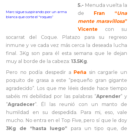
5.-
Menuda vuelta la
Marc sigue suspirando por un arma
de
Fran “
Una
blanca que corte el “roqueo”
mente maravillosa
”
Vicente
con su
socarrat del Coque. Platazo para su regreso
inmune y ve cada vez más cerca la deseada lucha
final. 3Kg son para él esta semana que le dejan
muy al borde de la cabeza:
13.5Kg
.
Pero no podía despedir a
Peña
sin cargarle un
poquito de grasa a este “pequeño gran gigante
agradecido”. Los que me léeis desde hace tiempo
sabéis mi debilidad por las palabras “
Aprender
” y
“
Agradecer
“. Él las reunió con un manto de
humildad en su despedida. Para mi, eso, vale
mucho. No entra en el Top Five, pero sí que le doy
3Kg de “hasta luego”
para un tipo que, de