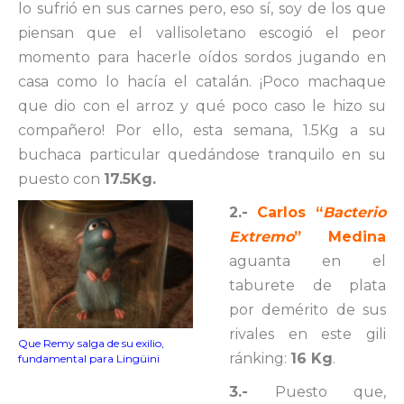
lo sufrió en sus carnes pero, eso sí, soy de los que
piensan que el vallisoletano escogió el peor
momento para hacerle oídos sordos jugando en
casa como lo hacía el catalán. ¡Poco machaque
que dio con el arroz y qué poco caso le hizo su
compañero! Por ello, esta semana, 1.5Kg a su
buchaca particular quedándose tranquilo en su
puesto con
17.5Kg.
2.-
Carlos “
Bacterio
Extremo
” Medina
aguanta en el
taburete de plata
por demérito de sus
rivales en este gili
Que Remy salga de su exilio,
ránking:
16 Kg
.
fundamental para Lingüini
3.-
Puesto que,