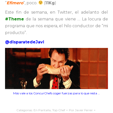
“
Efímero
“, poco.
(
11Kg
)
Este fin de semana, en Twitter, el adelanto del
#Theme
de la semana que viene … La locura de
programa que nos espera, el hilo conductor de “mi
producto”.
@disparatedeJavi
Más vale a los ConcurChefs coger fuerzas para lo que resta …
Categorías:
En Pantalla
,
Top Chef
Por
Javier Ferrer