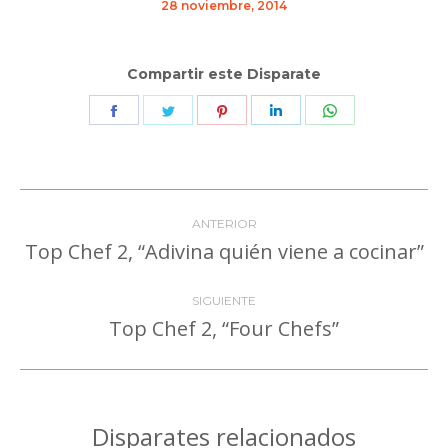
28 noviembre, 2014
Compartir este Disparate
Share
Share
Share
Share
Share
on
on
on
on
on
Facebook
Twitter
Pinterest
LinkedIn
WhatsApp
Navegación
ANTERIOR
entre
Top Chef 2, “Adivina quién viene a cocinar”
Publicación
anterior:
publicaciones
SIGUIENTE
Top Chef 2, “Four Chefs”
Publicación
siguiente:
Disparates relacionados