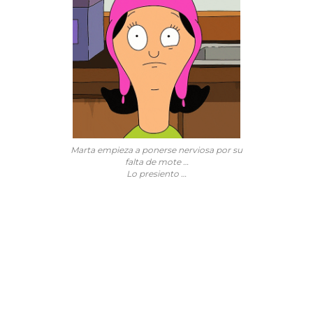
Marta empieza a ponerse nerviosa por su
falta de mote …
Lo presiento …