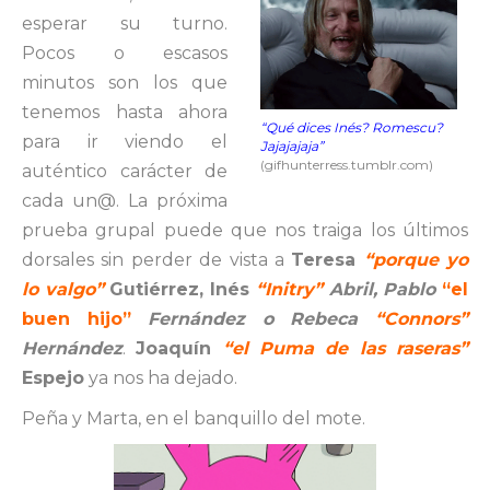
esperar su turno.
Pocos o escasos
minutos son los que
tenemos hasta ahora
“Qué dices Inés? Romescu?
para ir viendo el
Jajajajaja”
(gifhunterress.tumblr.com)
auténtico carácter de
cada un@. La próxima
prueba grupal puede que nos traiga los últimos
dorsales sin perder de vista a
Teresa
“porque yo
lo valgo”
Gutiérrez
, Inés
“Initry”
Abril, Pablo
“el
buen hijo”
Fernández o Rebeca
“Connors”
Hernández
.
Joaquín
“el Puma de las raseras”
Espejo
ya nos ha dejado.
Peña y Marta, en el banquillo del mote.