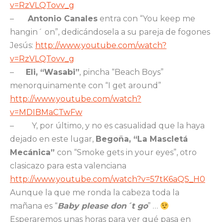
v=RzVLQTovv_g
–
Antonio Canales
entra con “You keep me
hangin´ on”, dedicándosela a su pareja de fogones
Jesús:
http://www.youtube.com/watch?
v=RzVLQTovv_g
–
Eli, “Wasabi”
, pincha “Beach Boys”
menorquinamente con “I get around”
http://www.youtube.com/watch?
v=MDIBMaCTwFw
–
Y, por último, y no es casualidad que la haya
dejado en este lugar,
Begoña, “La Mascletá
Mecánica”
con “Smoke gets in your eyes”, otro
clasicazo para esta valenciana
http://www.youtube.com/watch?v=57tK6aQS_H0
Aunque la que me ronda la cabeza toda la
mañana es “
Baby please don´t go
” …
Esperaremos unas horas para ver qué pasa en