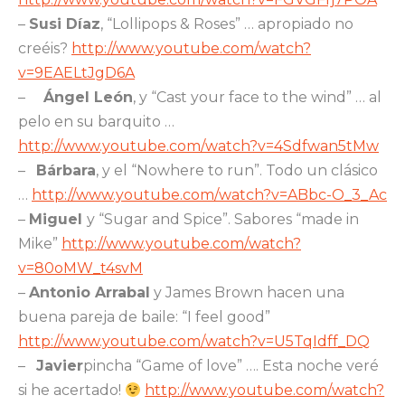
–
Susi Díaz
, “Lollipops & Roses” … apropiado no
creéis?
http://www.youtube.com/watch?
v=9EAELtJgD6A
–
Ángel León
, y “Cast your face to the wind” … al
pelo en su barquito …
http://www.youtube.com/watch?v=4Sdfwan5tMw
–
Bárbara
, y el “Nowhere to run”. Todo un clásico
…
http://www.youtube.com/watch?v=ABbc-O_3_Ac
–
Miguel
y “Sugar and Spice”. Sabores “made in
Mike”
http://www.youtube.com/watch?
v=80oMW_t4svM
–
Antonio Arrabal
y James Brown hacen una
buena pareja de baile: “I feel good”
http://www.youtube.com/watch?v=U5TqIdff_DQ
–
Javier
pincha “Game of love” ….
Esta noche veré
si he acertado!
http://www.youtube.com/watch?