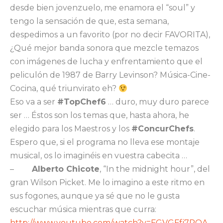
desde bien jovenzuelo, me enamora el “soul” y
tengo la sensación de que, esta semana,
despedimos a un favorito (por no decir FAVORITA),
¿Qué mejor banda sonora que mezcle temazos
con imágenes de lucha y enfrentamiento que el
peliculón de 1987 de Barry Levinson? Música-Cine-
Cocina, qué triunvirato eh?
Eso va a ser
#TopChef6
… duro, muy duro parece
ser … Éstos son los temas que, hasta ahora, he
elegido para los Maestros y los
#ConcurChefs
.
Espero que, si el programa no lleva ese montaje
musical, os lo imaginéis en vuestra cabecita …
–
Alberto Chicote
, “In the midnight hour”, del
gran Wilson Picket.
Me lo imagino a este ritmo en
sus fogones, aunque ya sé que no le gusta
escuchar música mientras que curra:
http://www.youtube.com/watch?v=FGVGFfj7POA