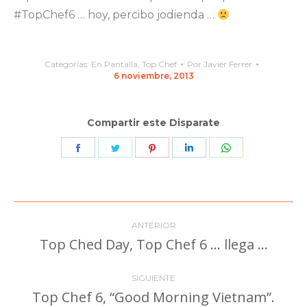
#TopChef6 … hoy, percibo jodienda …
Categorías:
En Pantalla
,
Top Chef
Por
Javier Ferrer
6 noviembre, 2013
Compartir este Disparate
Share
Share
Share
Share
Share
on
on
on
on
on
Facebook
Twitter
Pinterest
LinkedIn
WhatsApp
Navegación
ANTERIOR
entre
Top Ched Day, Top Chef 6 … llega …
Publicación
anterior:
publicaciones
SIGUIENTE
Top Chef 6, “Good Morning Vietnam”.
Publicación