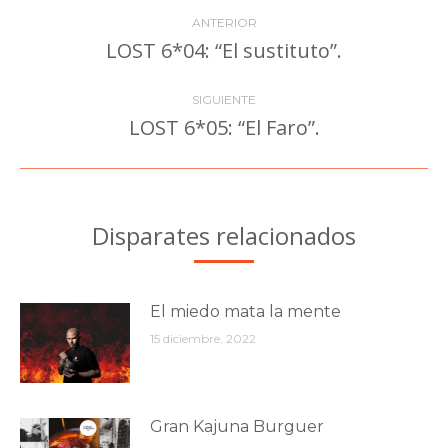
Navegación
ANTERIOR
entre
LOST 6*04: “El sustituto”.
Publicación
anterior:
publicaciones
SIGUIENTE
LOST 6*05: “El Faro”.
Publicación
siguiente:
Disparates relacionados
El miedo mata la mente
15 diciembre, 2022
Gran Kajuna Burguer