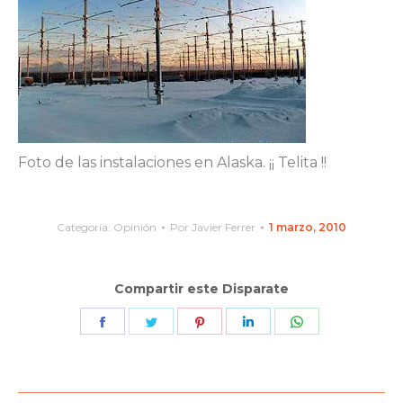
Foto de las instalaciones en Alaska. ¡¡ Telita !!
Categoría:
Opinión
Por
Javier Ferrer
1 marzo, 2010
Compartir este Disparate
Share
Share
Share
Share
Share
on
on
on
on
on
Facebook
Twitter
Pinterest
LinkedIn
WhatsApp