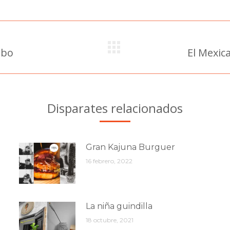
Facebook
Twitter
Pinterest
LinkedIn
WhatsApp
obo
El Mexic
Publicación
siguiente:
Disparates relacionados
Gran Kajuna Burguer
16 febrero, 2022
La niña guindilla
18 octubre, 2021