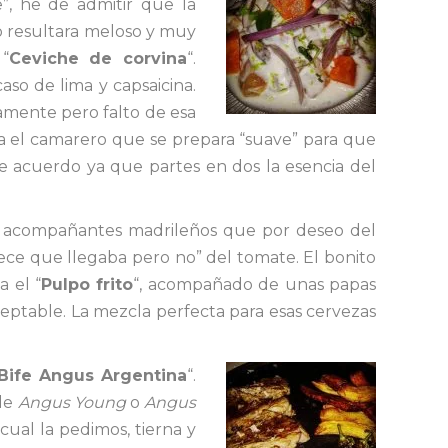
”, he de admitir que la
o resultara meloso y muy
 “
Ceviche de corvina
“.
aso de lima y capsaicina.
iamente pero falto de esa
a el camarero que se prepara “suave” para que
 acuerdo ya que partes en dos la esencia del
is acompañantes madrileños que por deseo del
ece que llegaba pero no” del tomate. El bonito
 el “
Pulpo frito
“, acompañado de unas papas
ceptable. La mezcla perfecta para esas cervezas
Bife Angus Argentina
“.
 de
Angus Young
o
Angus
cual la pedimos, tierna y