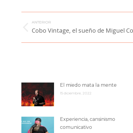
Navegación
ANTERIOR
entre
Cobo Vintage, el sueño de Miguel C
Publicación
anterior:
publicaciones
El miedo mata la mente
15 diciembre, 2022
Experiencia, cansinismo
comunicativo