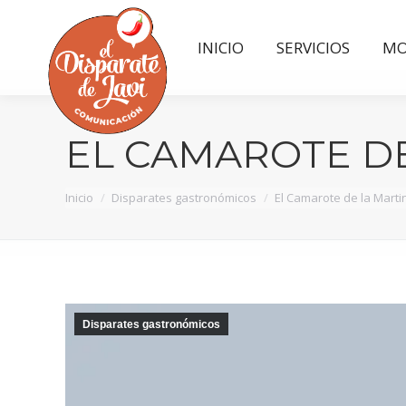
INICIO
SERVICIOS
MO
INICIO
SERVICIOS
MO
EL CAMAROTE D
Estás aquí:
Inicio
Disparates gastronómicos
El Camarote de la Marti
Disparates gastronómicos