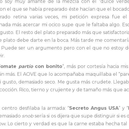
no soy muy amante de la mezcla con el “dulce verde
on el que se había preparado éste hacían que el bocad
rado retina varias veces, mi petición expresa fue el
ada más acercar mi ocico supe que le faltaba algo. Esc
gusto. El resto del plato preparado más que satisfactor
 plato debe darte en la boca. Más tarde me comentarí
. Puede ser un argumento pero con el que no estoy de
ir.
Tomate
partío
con bonito
“, más por cortesía hacia m
 sin más. El AOVE que lo acompañaba maquillaba el “par
 gusto, demasiado seco. Me gusta más crudete. Llegaba
cocción. Rico, tierno y crujiente y de tamaño más que a
 centro desfilaba la armada: “
Secreto Angus USA
” y “
emasiado
snob
sería si os dijera que supe distinguir si es
ow.
Lo cierto y verdad es que la carne estaba hecha tal 