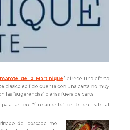
amarote de la Martinique
” ofrece una oferta
este clásico edificio cuenta con una carta no muy
 las “sugerencias” diarias fuera de carta.
e paladar, no. “Únicamente” un buen trato al
arinado del pescado me