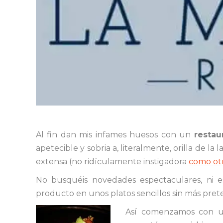
Al fin dan mis infames huesos con un
restau
apetecible y sobria a, literalmente, orilla de l
extensa (no ridículamente instigadora
como ot
No busquéis novedades espectaculares, ni es
producto en unos platos sencillos sin más prete
Así comenzamos con u