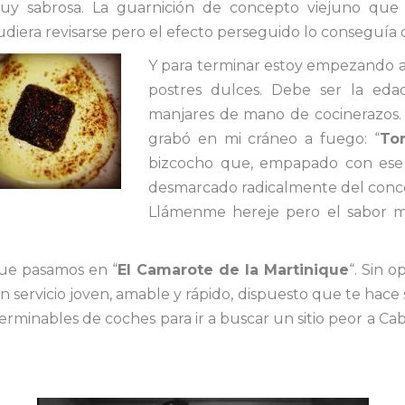
uy sabrosa. La guarnición de concepto viejuno que
udiera revisarse pero el efecto perseguido lo conseguía 
Y para terminar estoy empezando a 
postres dulces. Debe ser la ed
manjares de mano de cocinerazos. 
grabó en mi cráneo a fuego: “
Tor
bizcocho que, empapado con ese fo
desmarcado radicalmente del conce
Llámenme hereje pero el sabor me
que pasamos en “
El Camarote de la Martinique
“. Sin o
n servicio joven, amable y rápido, dispuesto que te hace 
interminables de coches para ir a buscar un sitio peor a C