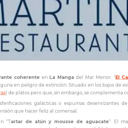
rante coherente
en
La Manga
del Mar Menor. “
El C
a laguna en peligro de extinción. Situado en los bajos de 
ras
) de platos pero que, sin embargo, se complementa con
ferificaciones galácticas o espumas desenrizantes d
nsión que hacer feliz al comensal.
n “T
artar de atún y mousse de aguacate
“. El m