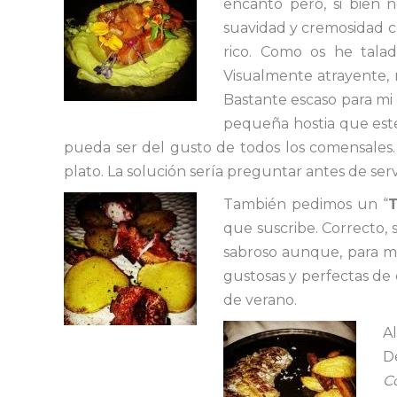
encantó pero, si bien 
suavidad y cremosidad c
rico. Como os he talad
Visualmente atrayente, n
Bastante escaso para mi 
pequeña hostia que este
pueda ser del gusto de todos los comensales
plato. La solución sería preguntar antes de serv
También pedimos un “
que suscribe. Correcto,
sabroso aunque, para mi
gustosas y perfectas de 
de verano.
Al
D
C