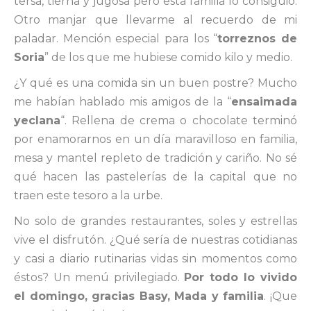
tersa, tierna y jugosa pero esta familia lo consiguió.
Otro manjar que llevarme al recuerdo de mi
paladar. Mención especial para los “
torreznos de
Soria
” de los que me hubiese comido kilo y medio.
¿Y qué es una comida sin un buen postre? Mucho
me habían hablado mis amigos de la “
ensaimada
yeclana
“. Rellena de crema o chocolate terminó
por enamorarnos en un día maravilloso en familia,
mesa y mantel repleto de tradición y cariño. No sé
qué hacen las pastelerías de la capital que no
traen este tesoro a la urbe.
No solo de grandes restaurantes, soles y estrellas
vive el disfrutón. ¿Qué sería de nuestras cotidianas
y casi a diario rutinarias vidas sin momentos como
éstos? Un menú privilegiado.
Por todo lo vivido
el domingo, gracias Basy, Mada y familia
. ¡Que