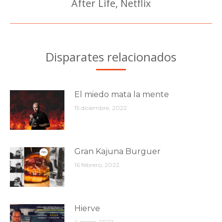
After Life, Netflix
Publicación
siguiente:
Disparates relacionados
El miedo mata la mente
15 diciembre, 2022
Gran Kajuna Burguer
16 febrero, 2022
Hierve
4 enero, 2022