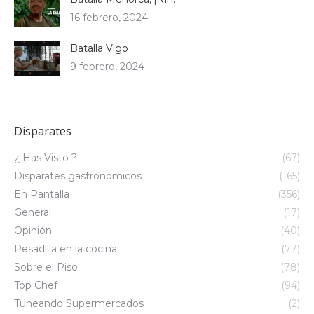
16 febrero, 2024
Batalla Vigo
9 febrero, 2024
Disparates
¿ Has Visto ?
(67)
Disparates gastronómicos
(165)
En Pantalla
(356)
General
(17)
Opinión
(40)
Pesadilla en la cocina
(77)
Sobre el Piso
(78)
Top Chef
(94)
Tuneando Supermercados
(2)