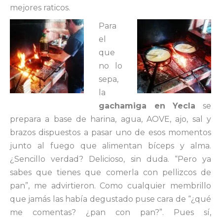
mejores raticos.
Para
el
que
no lo
sepa,
la
gachamiga en Yecla
se
prepara a base de harina, agua, AOVE, ajo, sal y
brazos dispuestos a pasar uno de esos momentos
junto al fuego que alimentan bíceps y alma.
¿Sencillo verdad? Delicioso, sin duda. “Pero ya
sabes que tienes que comerla con pellizcos de
pan”, me advirtieron. Como cualquier membrillo
que jamás las había degustado puse cara de “¿qué
me comentas? ¿pan con pan?”. Pues sí,