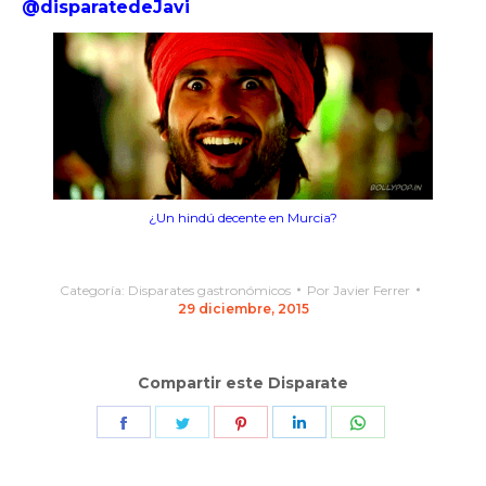
@disparatedeJavi
¿Un hindú decente en Murcia?
Categoría:
Disparates gastronómicos
Por
Javier Ferrer
29 diciembre, 2015
Compartir este Disparate
Share
Share
Share
Share
Share
on
on
on
on
on