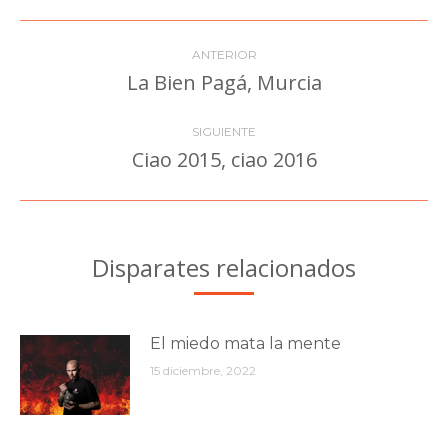
Facebook
Twitter
Pinterest
LinkedIn
WhatsApp
Navegación
ANTERIOR
entre
La Bien Pagá, Murcia
Publicación
anterior:
publicaciones
SIGUIENTE
Ciao 2015, ciao 2016
Publicación
siguiente:
Disparates relacionados
El miedo mata la mente
15 diciembre, 2022