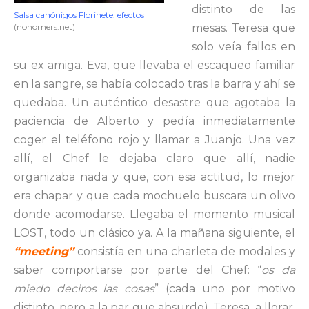
distinto de las
Salsa canónigos Florinete: efectos
(nohomers.net)
mesas. Teresa que
solo veía fallos en
su ex amiga. Eva, que llevaba el escaqueo familiar
en la sangre, se había colocado tras la barra y ahí se
quedaba. Un auténtico desastre que agotaba la
paciencia de Alberto y pedía inmediatamente
coger el teléfono rojo y llamar a Juanjo. Una vez
allí, el Chef le dejaba claro que allí, nadie
organizaba nada y que, con esa actitud, lo mejor
era chapar y que cada mochuelo buscara un olivo
donde acomodarse. Llegaba el momento musical
LOST, todo un clásico ya. A la mañana siguiente, el
“meeting”
consistía en una charleta de modales y
saber comportarse por parte del Chef: “
os da
miedo deciros las cosas
” (cada uno por motivo
distinto, pero a la par que absurdo). Teresa, a llorar.