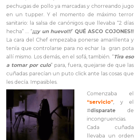
pechugas de pollo ya marcadas y chorreando jugo
en un tupper. Y el momento de máximo terror
sanitario: la salsa de canónigos que llevaba “2 días
hecha” … “
¡¡¡y un huevo!!!
”
QUÉ ASCO COJONES!!
La cara del Chef empezaba ponerse amarillenta y
tenía que controlarse para no echar la gran pota
allí mismo. Los demás, en el sofá, también. “
Tira eso
a tomar por culo
” para, fuera, quejarse de que las
cuñadas parecían un puto click ante las cosas que
les decía. Impasibles.
Comenzaba el
“servicio”
, y el
#
disparate
de
incongruencias.
Cada cuñada
llevaba un orden