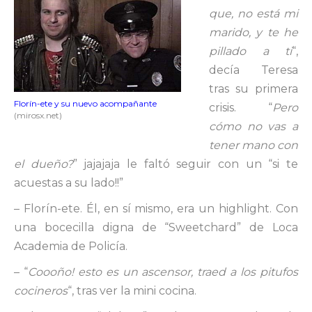
que, no está mi
marido, y te he
pillado a ti
“,
decía Teresa
tras su primera
Florín-ete y su nuevo acompañante
crisis. “
Pero
(mirosx.net)
cómo no vas a
tener mano con
el dueño?
” jajajaja le faltó seguir con un “si te
acuestas a su lado!!”
– Florín-ete. Él, en sí mismo, era un highlight. Con
una bocecilla digna de “Sweetchard” de Loca
Academia de Policía.
– “
Coooño! esto es un ascensor, traed a los pitufos
cocineros
“, tras ver la mini cocina.