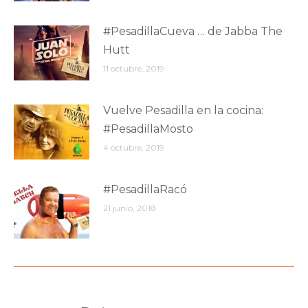
#PesadillaCueva … de Jabba The
Hutt
11 octubre, 2019
Vuelve Pesadilla en la cocina:
#PesadillaMosto
4 octubre, 2019
#PesadillaRacó
21 junio, 2018