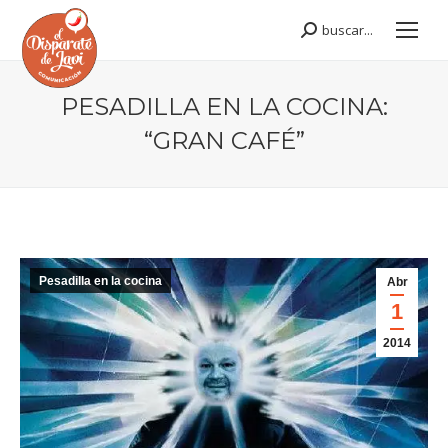
buscar...
Buscar:
PESADILLA EN LA COCINA:
“GRAN CAFÉ”
Estás aquí:
Pesadilla en la cocina
Abr
1
2014