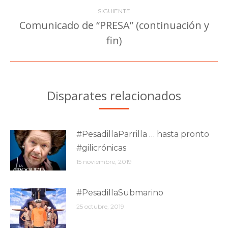
anterior:
publicaciones
SIGUIENTE
Comunicado de “PRESA” (continuación y
Publicación
fin)
siguiente:
Disparates relacionados
#PesadillaParrilla … hasta pronto
#gilicrónicas
15 noviembre, 2019
#PesadillaSubmarino
25 octubre, 2019