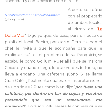
sinceridad y comunicación con el resto.
Alberto se reúne
“Escabulléndome? Escabulléndome?”
con el propietario
(gifsoup.com)
de ambos locales
al ritmo de “
La
Dolce Vita
“. Digo yo que, de paso, para un poco de
publi del local. Bonito, por cierto. Pero cuando el
chef le invita a que le acompañe para que le
explique cuál es el problema de su franquicia, se
escabulle como Gollum. Pues allá que se marcha
Chicote y cuando llega, lo que ve desde fuera, no
lleva a engaño: una cafetería. ¡Coño! Si se llama
Gran Café, ¿Realmente cuáles son las pretensiones
de un sitio así? Pues como bien dijo: “
por fuera una
cafetería, por dentro un bar de copas y vosotros
pretendéis que sea un restaurante, me
equivoco?
“. Lo dudo. Allí, Teresa le confiesa que se