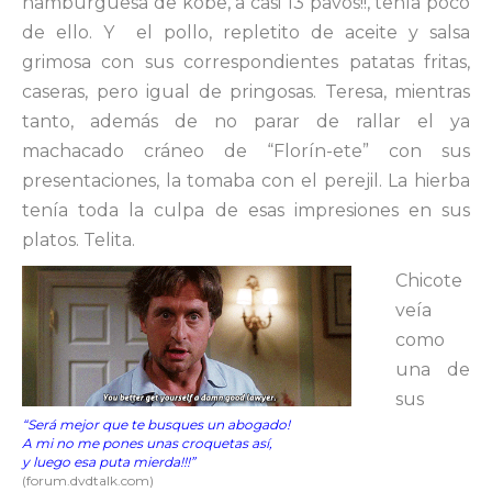
hamburguesa de kobe, a casi 13 pavos!!, tenía poco
de ello. Y el pollo, repletito de aceite y salsa
grimosa con sus correspondientes patatas fritas,
caseras, pero igual de pringosas. Teresa, mientras
tanto, además de no parar de rallar el ya
machacado cráneo de “Florín-ete” con sus
presentaciones, la tomaba con el perejil. La hierba
tenía toda la culpa de esas impresiones en sus
platos. Telita.
Chicote
veía
como
una de
sus
“Será mejor que te busques un abogado!
A mi no me pones unas croquetas así,
y luego esa puta mierda!!!”
(forum.dvdtalk.com)