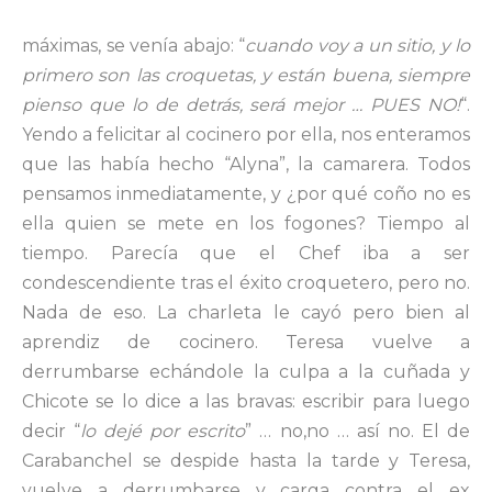
máximas, se venía abajo: “
cuando voy a un sitio, y lo
primero son las croquetas, y están buena, siempre
pienso que lo de detrás, será mejor … PUES NO!
“.
Yendo a felicitar al cocinero por ella, nos enteramos
que las había hecho “Alyna”, la camarera. Todos
pensamos inmediatamente, y ¿por qué coño no es
ella quien se mete en los fogones? Tiempo al
tiempo. Parecía que el Chef iba a ser
condescendiente tras el éxito croquetero, pero no.
Nada de eso. La charleta le cayó pero bien al
aprendiz de cocinero. Teresa vuelve a
derrumbarse echándole la culpa a la cuñada y
Chicote se lo dice a las bravas: escribir para luego
decir “
lo dejé por escrito
” … no,no … así no. El de
Carabanchel se despide hasta la tarde y Teresa,
vuelve a derrumbarse y carga contra el ex