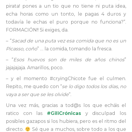
pirata! pones a un tio que no tiene ni puta idea,
echa horas como un tonto, le pagas 4 duros y
todavía le echas el puro porque no funciona?”.
FORMACIÓN!! Si exiges, da.
– “
Sacad de una puta vez esa comida que no es un
Picasso, coño
” … la comida, tomando la fresca.
– “
Esos huevos son de miles de años chinos
”
jajajajaja. Amarillos, poco.
– y el momento #cryingChicote fue el culmen.
Repito, me quedo con “
se lo digo todos los días, no
vaya a ser que se les olvide
“.
Una vez más, gracias a tod@s los que echáis el
ratico con las
#GiliCrónicas
y disculpad los
posibles gazapos si los hubiera, pero es el ritmo del
directo.
Sé que a muchos, sobre todo a los que