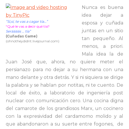
Nunca es buena
idea dejar a
“Sí,sí, te vas a cagar tía…”
esposa y cuñada
“Qué le vas a decir qué tía?
juntas en un sitio
Seráááás … tía”
(Cuñadas Game)
tan pequeño. Al
(ohnotheydidnt.livejournal.com)
menos, a priori.
Mala idea la de
Juan José que, ahora, no quiere meter el
persianazo para no dejar a su hermana con una
mano delante y otra detrás. Y si ni siquiera se dirige
la palabra y se hablan por notitas, ni te cuento. De
local de éxito, a laboratorio de ingeniería post
nuclear con comunicación cero. Una cocina digna
del camarote de los grandiosos Marx, un cocinero
con la expresividad del cardamomo molido y al
que abandonaron a su suerte entre fogones, de