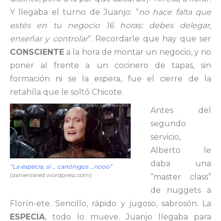
Y llegaba el turno de Juanjo: “
no hace falta que
estés en tu negocio 16 horas: debes delegar,
enseñar y controlar
“. Recordarle que hay que ser
CONSCIENTE
a la hora de montar un negocio, y no
poner al frente a un cocinero de tapas, sin
formación ni se la espera, fue el cierre de la
retahíla que le soltó Chicote.
Antes del
segundo
servicio,
Alberto le
daba una
“La especia, sí … canónigos …nooo”
(danienlared.wordpress.com)
“master class”
de nuggets a
Florín-ete. Sencillo, rápido y jugoso, sabrosón. La
ESPECIA
, todo lo mueve. Juanjo llegaba para