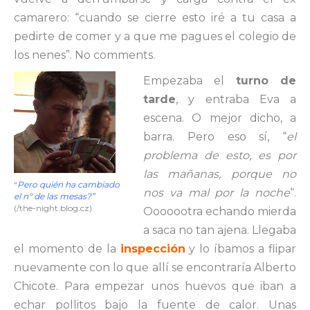
camarero: “cuando se cierre esto iré a tu casa a
pedirte de comer y a que me pagues el colegio de
los nenes”. No comments.
Empezaba el
turno de
tarde
, y entraba Eva a
escena. O mejor dicho, a
barra. Pero eso sí, “
el
problema de esto, es por
las mañanas, porque no
“
Pero quién ha cambiado
nos va mal por la noche
“.
el nº de las mesas?”
(/the-night.blog.cz)
Ooooootra echando mierda
a saca no tan ajena. Llegaba
el momento de la
inspección
y lo íbamos a flipar
nuevamente con lo que allí se encontraría Alberto
Chicote. Para empezar unos huevos que iban a
echar pollitos bajo la fuente de calor. Unas