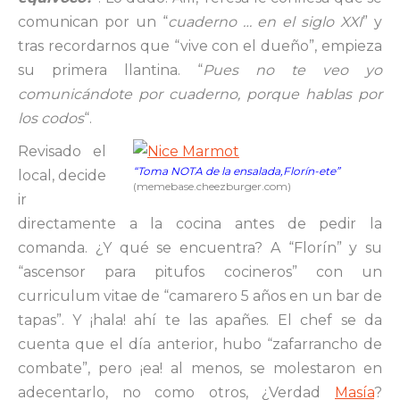
comunican por un “
cuaderno … en el siglo XXI
” y
tras recordarnos que “vive con el dueño”, empieza
su primera llantina. “
Pues no te veo yo
comunicándote por cuaderno, porque hablas por
los codos
“.
Revisado el
“Toma NOTA de la ensalada,Florín-ete”
local, decide
(memebase.cheezburger.com)
ir
directamente a la cocina antes de pedir la
comanda. ¿Y qué se encuentra? A “Florín” y su
“ascensor para pitufos cocineros” con un
curriculum vitae de “camarero 5 años en un bar de
tapas”. Y ¡hala! ahí te las apañes. El chef se da
cuenta que el día anterior, hubo “zafarrancho de
combate”, pero ¡ea! al menos, se molestaron en
adecentarlo, no como otros, ¿Verdad
Masía
?