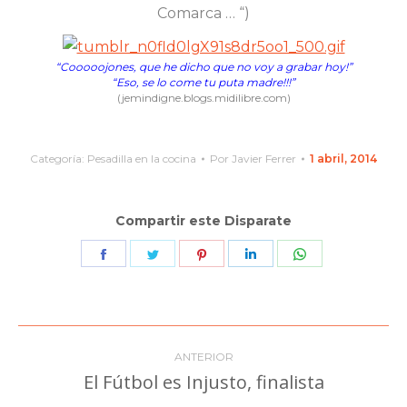
Comarca … “)
“Cooooojones, que he dicho que no voy a grabar hoy!”
“Eso, se lo come tu puta madre!!!”
(jemindigne.blogs.midilibre.com)
Categoría:
Pesadilla en la cocina
Por
Javier Ferrer
1 abril, 2014
Compartir este Disparate
Share
Share
Share
Share
Share
on
on
on
on
on
Facebook
Twitter
Pinterest
LinkedIn
WhatsApp
Navegación
ANTERIOR
entre
El Fútbol es Injusto, finalista
Publicación