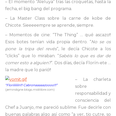
– El momento “Aleluya” tras las croquetas, hasta la
fecha, el big bang del programa.
– La Master Class sobre la carne de kobe de
Chicote. Sieeeeempre se aprende, siempre.
– Momentos de cine: “The Thing” … qué ascazo!!
Esos botes tenían vida propia dentro. “
No se os
pone la tripa del revés
“, le decía Chicote a los
“clicks” que lo miraban. “
Sabéis lo que es dar de
comer esto a alguien?
“. Dos días, decía Florín-ete …
la madre que lo parió!!
– La charleta
“Florííííííín!!! Cabronaaaaazoooo!!!”
sobre
(jemindigne.blogs.midilibre.com)
responsabilidad y
consciencia del
Chef a Juanjo, me pareció sublime. Fue decirle con
buenas palabras algo así como “a ver, tio cutre, so