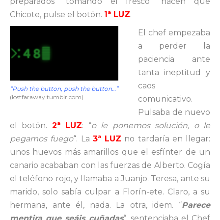
preparados “tomando el fresco” hacen que
Chicote, pulse el botón.
1ª LUZ
.
El chef empezaba
a perder la
paciencia ante
tanta ineptitud y
caos
“Push the button, push the button…”
(lostfaraway.tumblr.com)
comunicativo.
Pulsaba de nuevo
el botón.
2ª LUZ
: “
o le ponemos solución, o le
pegamos fuego
“. La
3ª LUZ
no tardaría en llegar:
unos huevos más amarillos que el esfínter de un
canario acababan con las fuerzas de Alberto. Cogía
el teléfono rojo, y llamaba a Juanjo. Teresa, ante su
marido, solo sabía culpar a Florín-ete. Claro, a su
hermana, ante él, nada. La otra, idem. “
Parece
mentira que seáis cuñadas
“, sentenciaba el Chef