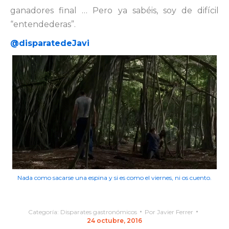
ganadores final … Pero ya sabéis, soy de difícil
“entendederas”.
@disparatedeJavi
Nada como sacarse una espina y si es como el viernes, ni os cuento.
Categoría:
Disparates gastronómicos
Por
Javier Ferrer
24 octubre, 2016